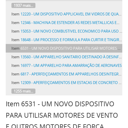
1937 mais...
Item
12220 - UM DISPOSITIVO APPLICAVEL EM VIDROS DE QUAESQUER RELOGIOS COM O FIM DE TORNA-LOS DESPERTADORES, DENOMINADO ELECTRION
Item
12346 - MACHINA DE ESTENDER AS REDES METALLICAS EM TODAS AS SUAS APPLICAÇÕES
Item
15053 - UM NOVO COMBUSTIVEL ECONOMICO PARA USO DOMESTICO DENOMINADO CAMPI
Item
18648 - UM PROCESSO E FORMULA PARA CURTIR E TINGIR PELLEGOS EM MARROM, APARELHO E PRETO
Item
6531 - UM NOVO DISPOSITIVO PARA UTILISAR MOTORES DE VENTO E OUTROS MOTORES DE FORÇA VARIAVEL APPLICAVEIS A BOMBAS DE FLUIDOS
Item
13560 - UM APPARELHO SANITARIO DESTINADO À DESINFECÇÃO DAS CAIXAS DE DESCARGA DE LATRINAS, DENOMINADO APPARELHO SANITARIO BOTELHO
Item
16977 - UM APPARELHO PARA AMARRAÇÃO DE AERONAVES
Item
6817 - APERFEIÇOAMENTOS EM APPARELHOS DESINTEGRADORES DE ESPHERAS
Item
12309 - APERFEIÇOAMENTOS EM ESTACAS DE CONCRETO OU CIMENTO ARMADO
1255 mais...
Item 6531 - UM NOVO DISPOSITIVO
PARA UTILISAR MOTORES DE VENTO
E OUTROS MOTORES DE FORÇA