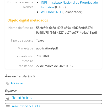
Pontos de acesso -
INPI - Instituto Nacional da Propriedade
Nomes
Industrial
(Editor)
WILLIAM SNEE
(Colaborador)
Objeto digital metadados
Nome do ficheiro
58efe5fb-6e8d-42f8-a89a-a5d28edd847d-
9e9f8a78-f94d-4327-bc7f-ee7714d6ac18.pdf
Tipo de suporte
Texto
Mime-type
application/pdf
Tamanho do
782.3 KiB
ficheiro
Transferido
22 de março de 2023 06:12
Área de transferência
Adicionar
Explorar
Relatórios
Ver como lista