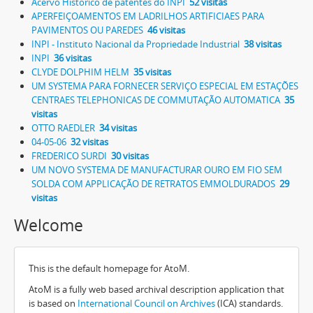
Acervo Histórico de patentes do INPI
52 visitas
APERFEIÇOAMENTOS EM LADRILHOS ARTIFICIAES PARA
PAVIMENTOS OU PAREDES
46 visitas
INPI - Instituto Nacional da Propriedade Industrial
38 visitas
INPI
36 visitas
CLYDE DOLPHIM HELM
35 visitas
UM SYSTEMA PARA FORNECER SERVIÇO ESPECIAL EM ESTAÇÕES
CENTRAES TELEPHONICAS DE COMMUTAÇÃO AUTOMATICA
35
visitas
OTTO RAEDLER
34 visitas
04-05-06
32 visitas
FREDERICO SURDI
30 visitas
UM NOVO SYSTEMA DE MANUFACTURAR OURO EM FIO SEM
SOLDA COM APPLICAÇÃO DE RETRATOS EMMOLDURADOS
29
visitas
Welcome
This is the default homepage for AtoM.
AtoM is a fully web based archival description application that
is based on
International Council on Archives
(ICA) standards.