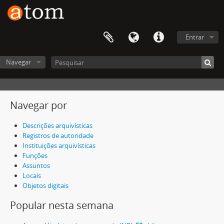
Entrar
Navegar
Navegar por
Descrições arquivísticas
Registros de autoridade
Instituições arquivísticas
Funções
Assuntos
Locais
Objetos digitais
Popular nesta semana