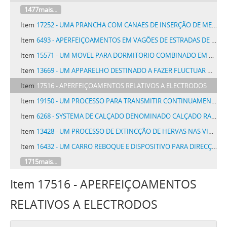
1477mais...
Item
17252 - UMA PRANCHA COM CANAES DE INSERÇÃO DE MEIOS DE ATAR PARA PRENSAS DE ENFARDAR
Item
6493 - APERFEIÇOAMENTOS EM VAGÕES DE ESTRADAS DE FERRO E SEMELHANTES
Item
15571 - UM MOVEL PARA DORMITORIO COMBINADO EM UMA SÓ PEÇA
Item
13669 - UM APPARELHO DESTINADO A FAZER FLUCTUAR NAVIOS SUBMERGIDOS
Item
17516 - APERFEIÇOAMENTOS RELATIVOS A ELECTRODOS
Item
19150 - UM PROCESSO PARA TRANSMITIR CONTINUAMENTE PRESSÃO A LIQUIDOS POR MEIO DE VAPOR DAGUA, GAZES OU VAPORES COMPRIMIDOS
Item
6268 - SYSTEMA DE CALÇADO DENOMINADO CALÇADO RAID
Item
13428 - UM PROCESSO DE EXTINCÇÃO DE HERVAS NAS VIAS E LOGRADOUROS PUBLICOS E PARTICULARES
Item
16432 - UM CARRO REBOQUE E DISPOSITIVO PARA DIRECÇÃO DO MESMO
1715mais...
Item 17516 - APERFEIÇOAMENTOS
RELATIVOS A ELECTRODOS