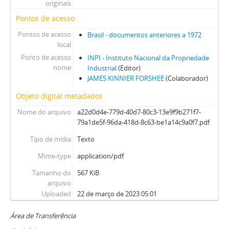
originais
Pontos de acesso
Pontos de acesso
Brasil - documentos anteriores a 1972
local
Ponto de acesso
INPI - Instituto Nacional da Propriedade
nome
Industrial
(Editor)
JAMES KINNIER FORSHEE
(Colaborador)
Objeto digital metadados
Nome do arquivo
a22d0d4e-779d-40d7-80c3-13e9f9b271f7-
79a1de5f-96da-418d-8c63-be1a14c9a0f7.pdf
Tipo de mídia
Texto
Mime-type
application/pdf
Tamanho do
567 KiB
arquivo
Uploaded
22 de março de 2023 05:01
Área de Transferência