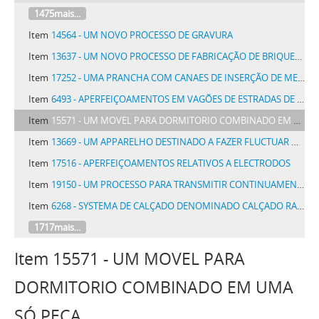
1475mais...
Item
14564 - UM NOVO PROCESSO DE GRAVURA
Item
13637 - UM NOVO PROCESSO DE FABRICAÇÃO DE BRIQUETTES DE TURFA OU CARVÃO
Item
17252 - UMA PRANCHA COM CANAES DE INSERÇÃO DE MEIOS DE ATAR PARA PRENSAS DE ENFARDAR
Item
6493 - APERFEIÇOAMENTOS EM VAGÕES DE ESTRADAS DE FERRO E SEMELHANTES
Item
15571 - UM MOVEL PARA DORMITORIO COMBINADO EM UMA SÓ PEÇA
Item
13669 - UM APPARELHO DESTINADO A FAZER FLUCTUAR NAVIOS SUBMERGIDOS
Item
17516 - APERFEIÇOAMENTOS RELATIVOS A ELECTRODOS
Item
19150 - UM PROCESSO PARA TRANSMITIR CONTINUAMENTE PRESSÃO A LIQUIDOS POR MEIO DE VAPOR DAGUA, GAZES OU VAPORES COMPRIMIDOS
Item
6268 - SYSTEMA DE CALÇADO DENOMINADO CALÇADO RAID
1717mais...
Item 15571 - UM MOVEL PARA
DORMITORIO COMBINADO EM UMA
SÓ PEÇA