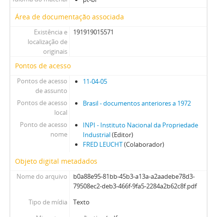
Área de documentação associada
Existência e
191919015571
localização de
originais
Pontos de acesso
Pontos de acesso
11-04-05
de assunto
Pontos de acesso
Brasil - documentos anteriores a 1972
local
Ponto de acesso
INPI - Instituto Nacional da Propriedade
nome
Industrial
(Editor)
FRED LEUCHT
(Colaborador)
Objeto digital metadados
Nome do arquivo
b0a88e95-81bb-45b3-a13a-a2aadebe78d3-
79508ec2-deb3-466f-9fa5-2284a2b62c8f.pdf
Tipo de mídia
Texto