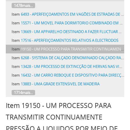
1478mais...
Item
6493 - APERFEIÇOAMENTOS EM VAGÕES DE ESTRADAS DE FERRO E SEMELHANTES
Item
15571 - UM MOVEL PARA DORMITORIO COMBINADO EM UMA SÓ PEÇA
Item
13669 - UM APPARELHO DESTINADO A FAZER FLUCTUAR NAVIOS SUBMERGIDOS
Item
17516 - APERFEIÇOAMENTOS RELATIVOS A ELECTRODOS
Item
19150 - UM PROCESSO PARA TRANSMITIR CONTINUAMENTE PRESSÃO A LIQUIDOS POR MEIO DE VAPOR DAGUA, GAZES OU VAPORES COMPRIMIDOS
Item
6268 - SYSTEMA DE CALÇADO DENOMINADO CALÇADO RAID
Item
13428 - UM PROCESSO DE EXTINCÇÃO DE HERVAS NAS VIAS E LOGRADOUROS PUBLICOS E PARTICULARES
Item
16432 - UM CARRO REBOQUE E DISPOSITIVO PARA DIRECÇÃO DO MESMO
Item
13883 - UMA GRADE EXTENSIVEL DE MADEIRA
1714mais...
Item 19150 - UM PROCESSO PARA
TRANSMITIR CONTINUAMENTE
PRESSÃO A LIQUIDOS POR MEIO DE