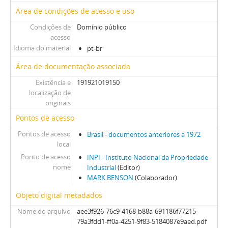
Área de condições de acesso e uso
Condições de
Domínio público
acesso
Idioma do material
pt-br
Área de documentação associada
Existência e
191921019150
localização de
originais
Pontos de acesso
Pontos de acesso
Brasil - documentos anteriores a 1972
local
Ponto de acesso
INPI - Instituto Nacional da Propriedade
nome
Industrial
(Editor)
MARK BENSON
(Colaborador)
Objeto digital metadados
Nome do arquivo
aee3f926-76c9-4168-b88a-691186f77215-
79a3fdd1-ff0a-4251-9f83-5184087e9aed.pdf