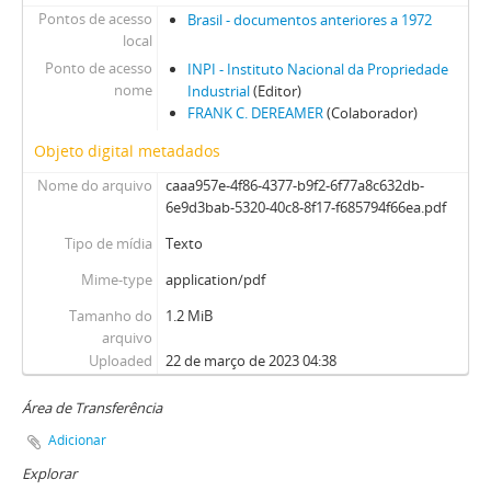
Pontos de acesso
Brasil - documentos anteriores a 1972
local
Ponto de acesso
INPI - Instituto Nacional da Propriedade
nome
Industrial
(Editor)
FRANK C. DEREAMER
(Colaborador)
Objeto digital metadados
Nome do arquivo
caaa957e-4f86-4377-b9f2-6f77a8c632db-
6e9d3bab-5320-40c8-8f17-f685794f66ea.pdf
Tipo de mídia
Texto
Mime-type
application/pdf
Tamanho do
1.2 MiB
arquivo
Uploaded
22 de março de 2023 04:38
Área de Transferência
Adicionar
Explorar