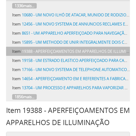
1336mais...
Item
10680 - UM NOVO ILHÓ DE ATACAR, MUNIDO DE RODIZIOS PARA O ATACADOR, DESTINADO A CALÇADOS E OUTROS ARTIGOS
Item
12456 - UM NOVO SYSTEMA DE ANNUNCIOS RECLAMES EM VIDROS
Item
8651 - UM APPARELHO APERFEIÇOADO PARA NAVEGAÇÃO AEREA
Item
15895 - UM METHODO DE UNIR INTEGRALMENTE DOIS CORPOS METALLICOS
Item
19388 - APERFEIÇOAMENTOS EM APPARELHOS DE ILLUMINAÇÃO
Item
19158 - UM ESTRADO ELASTICO APERFEIÇOADO PARA CAMAS
Item
17166 - UM NOVO SYSTEMA DE TELEPHONE AUTOMATICO SELECTIVO
Item
14654 - APERFEIÇOAMENTO EM E REFERENTES A FABRICAÇÃO DE BRIQUETTES DE CARVÃO
Item
13704 - UM PROCESSO E APPARELHOS PARA VAPORIZAR OU CONDENSAR SOLUÇOES, EMULSÕES E SUSPENSÕES, ASSIM COMO PARA REALISAR REAÇÕES CHIMICAS
1856mais...
Item 19388 - APERFEIÇOAMENTOS EM
APPARELHOS DE ILLUMINAÇÃO