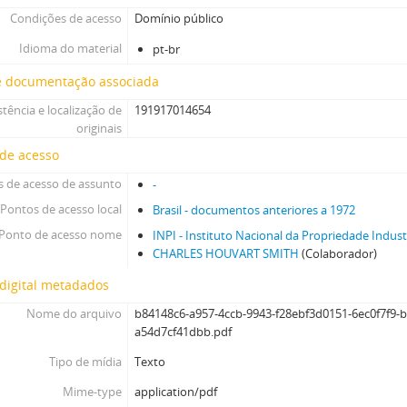
Condições de acesso
Domínio público
Idioma do material
pt-br
e documentação associada
stência e localização de
191917014654
originais
 de acesso
 de acesso de assunto
-
Pontos de acesso local
Brasil - documentos anteriores a 1972
Ponto de acesso nome
INPI - Instituto Nacional da Propriedade Indust
CHARLES HOUVART SMITH
(Colaborador)
digital metadados
Nome do arquivo
b84148c6-a957-4ccb-9943-f28ebf3d0151-6ec0f7f9-
a54d7cf41dbb.pdf
Tipo de mídia
Texto
Mime-type
application/pdf