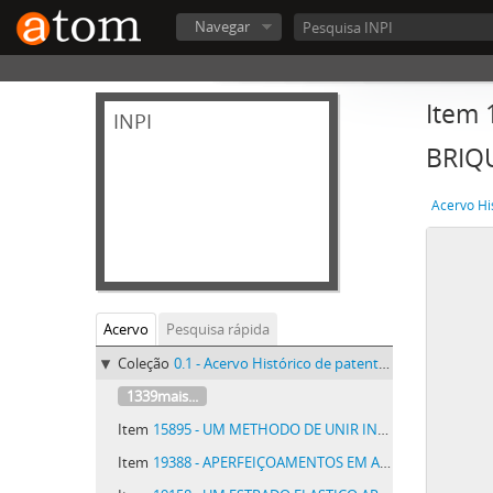
Navegar
Item
INPI
BRIQ
Acervo Hi
Acervo
Pesquisa rápida
Coleção
0.1 - Acervo Histórico de patentes do INPI - Acervo Histórico de patentes do INPI
1339mais...
Item
15895 - UM METHODO DE UNIR INTEGRALMENTE DOIS CORPOS METALLICOS
Item
19388 - APERFEIÇOAMENTOS EM APPARELHOS DE ILLUMINAÇÃO