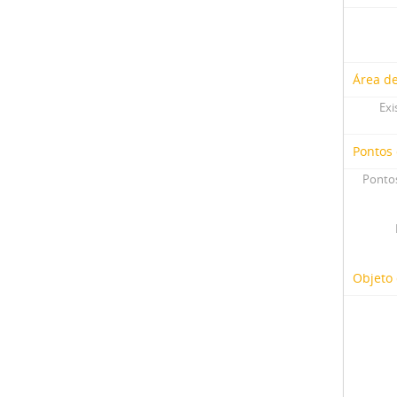
Área d
Exi
Pontos
Pontos
Objeto 