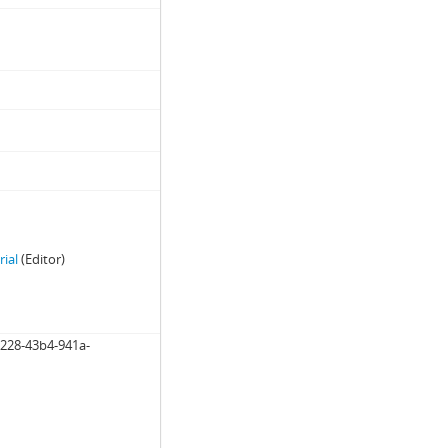
rial
(Editor)
b228-43b4-941a-