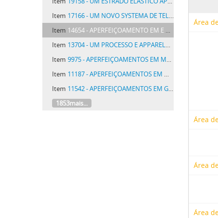
Item
19158 - UM ESTRADO ELASTICO APERFEIÇOADO PARA CAMAS
Item
17166 - UM NOVO SYSTEMA DE TELEPHONE AUTOMATICO SELECTIVO
Área de
Item
14654 - APERFEIÇOAMENTO EM E REFERENTES A FABRICAÇÃO DE BRIQUETTES DE CARVÃO
Item
13704 - UM PROCESSO E APPARELHOS PARA VAPORIZAR OU CONDENSAR SOLUÇOES, EMULSÕES E SUSPENSÕES, ASSIM COMO PARA REALISAR REAÇÕES CHIMICAS
Item
9975 - APERFEIÇOAMENTOS EM MOTORES A VENTO OU PROPULSORES AEREOS COM VELAS (OU AZAS OU PÁS) MOVEIS
Item
11187 - APERFEIÇOAMENTOS EM MACHINAS DE VOAR
Item
11542 - APERFEIÇOAMENTOS EM GUARNIÇÕES PARA CANTOS DE PEDRA ARTIFICIAL
1853mais...
Área de
Área de
Área de