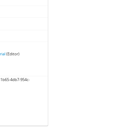
rial
(Editor)
-1b65-4db7-954c-