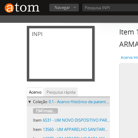
Navegar
Item
INPI
ARM
Acervo Hi
Acervo
Pesquisa rápida
Coleção
0.1 - Acervo Histórico de patentes do INPI - Acervo Histórico de patentes do INPI
1941mais...
Item
6531 - UM NOVO DISPOSITIVO PARA UTILISAR MOTORES DE VENTO E OUTROS MOTORES DE FORÇA VARIAVEL APPLICAVEIS A BOMBAS DE FLUIDOS
Item
13560 - UM APPARELHO SANITARIO DESTINADO À DESINFECÇÃO DAS CAIXAS DE DESCARGA DE LATRINAS, DENOMINADO APPARELHO SANITARIO BOTELHO