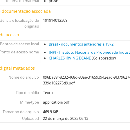
Idioma do material
pt-br
e documentação associada
stência e localização de
191914012309
originais
 de acesso
Pontos de acesso local
Brasil - documentos anteriores a 1972
Ponto de acesso nome
INPI - Instituto Nacional da Propriedade Indust
CHARLES IRVING DEANE
(Colaborador)
digital metadados
Nome do arquivo
096ba89f-8232-468d-83ae-316593942ead-9f379627
339d102273d9.pdf
Tipo de mídia
Texto
Mime-type
application/pdf
Tamanho do arquivo
469.9 KiB
Uploaded
22 de março de 2023 06:13