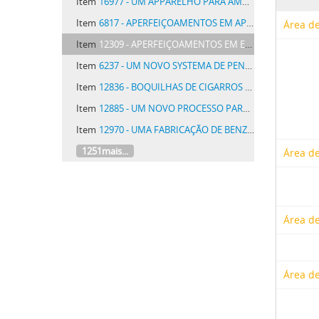
Item
16977 - UM APPARELHO PARA AMARRAÇÃO DE AERONAVES
Item
6817 - APERFEIÇOAMENTOS EM APPARELHOS DESINTEGRADORES DE ESPHERAS
Área de
Item
12309 - APERFEIÇOAMENTOS EM ESTACAS DE CONCRETO OU CIMENTO ARMADO
Item
6237 - UM NOVO SYSTEMA DE PENTES PARA TOUCADOR
Item
12836 - BOQUILHAS DE CIGARROS FEITAS DE PELLICULA DE GELATINA INSOLUVEL OU DE QUALQUER OUTRO PRODUTO
Item
12885 - UM NOVO PROCESSO PARA A DESTILLAÇÃO DE PETROLEOS BRUTOS PESADOS E APPARELHO PARA PÔL-O EM PRATICA
Item
12970 - UMA FABRICAÇÃO DE BENZENO TALUENO E OUTROS HYDROCARBONOS AROMATICOS E SEMELHANTES
1251mais...
Área de
Área de
Área de