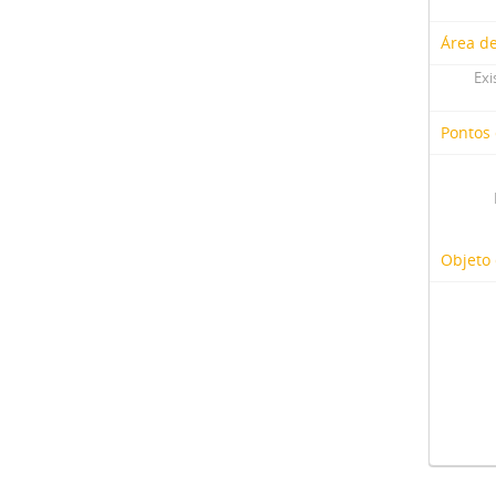
Área d
Exi
Pontos
Objeto 