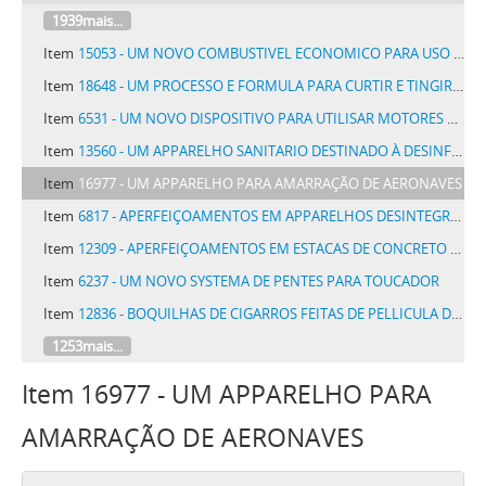
1939mais...
Item
15053 - UM NOVO COMBUSTIVEL ECONOMICO PARA USO DOMESTICO DENOMINADO CAMPI
Item
18648 - UM PROCESSO E FORMULA PARA CURTIR E TINGIR PELLEGOS EM MARROM, APARELHO E PRETO
Item
6531 - UM NOVO DISPOSITIVO PARA UTILISAR MOTORES DE VENTO E OUTROS MOTORES DE FORÇA VARIAVEL APPLICAVEIS A BOMBAS DE FLUIDOS
Item
13560 - UM APPARELHO SANITARIO DESTINADO À DESINFECÇÃO DAS CAIXAS DE DESCARGA DE LATRINAS, DENOMINADO APPARELHO SANITARIO BOTELHO
Item
16977 - UM APPARELHO PARA AMARRAÇÃO DE AERONAVES
Item
6817 - APERFEIÇOAMENTOS EM APPARELHOS DESINTEGRADORES DE ESPHERAS
Item
12309 - APERFEIÇOAMENTOS EM ESTACAS DE CONCRETO OU CIMENTO ARMADO
Item
6237 - UM NOVO SYSTEMA DE PENTES PARA TOUCADOR
Item
12836 - BOQUILHAS DE CIGARROS FEITAS DE PELLICULA DE GELATINA INSOLUVEL OU DE QUALQUER OUTRO PRODUTO
1253mais...
Item 16977 - UM APPARELHO PARA
AMARRAÇÃO DE AERONAVES