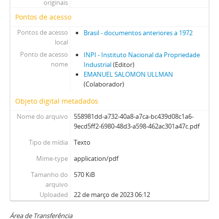
originais
Pontos de acesso
Pontos de acesso
Brasil - documentos anteriores a 1972
local
Ponto de acesso
INPI - Instituto Nacional da Propriedade
nome
Industrial
(Editor)
EMANUEL SALOMON ULLMAN
(Colaborador)
Objeto digital metadados
Nome do arquivo
558981dd-a732-40a8-a7ca-bc439d08c1a6-
9ecd5ff2-6980-48d3-a598-462ac301a47c.pdf
Tipo de mídia
Texto
Mime-type
application/pdf
Tamanho do
570 KiB
arquivo
Uploaded
22 de março de 2023 06:12
Área de Transferência