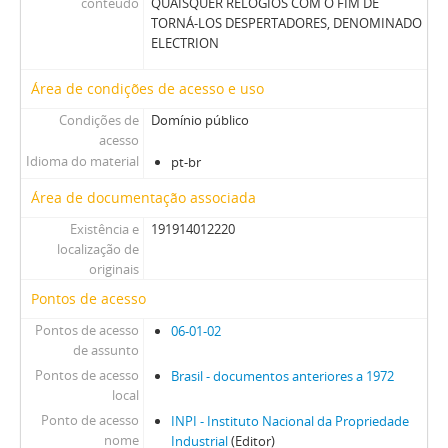
conteúdo
QUAISQUER RELÓGIOS COM O FIM DE
TORNÁ-LOS DESPERTADORES, DENOMINADO
ELECTRION
Área de condições de acesso e uso
Condições de
Domínio público
acesso
Idioma do material
pt-br
Área de documentação associada
Existência e
191914012220
localização de
originais
Pontos de acesso
Pontos de acesso
06-01-02
de assunto
Pontos de acesso
Brasil - documentos anteriores a 1972
local
Ponto de acesso
INPI - Instituto Nacional da Propriedade
nome
Industrial
(Editor)