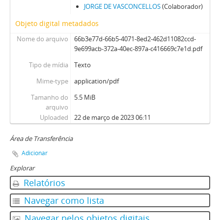
JORGE DE VASCONCELLOS
(Colaborador)
Objeto digital metadados
Nome do arquivo
66b3e77d-66b5-4071-8ed2-462d11082ccd-
9e699acb-372a-40ec-897a-c416669c7e1d.pdf
Tipo de mídia
Texto
Mime-type
application/pdf
Tamanho do
5.5 MiB
arquivo
Uploaded
22 de março de 2023 06:11
Área de Transferência
Adicionar
Explorar
Relatórios
Navegar como lista
Navegar pelos objetos digitais