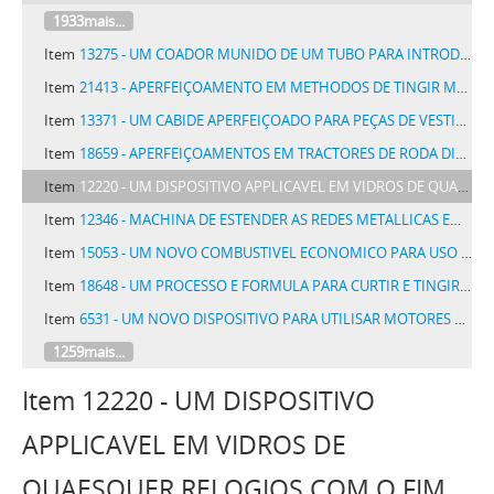
1933mais...
Item
13275 - UM COADOR MUNIDO DE UM TUBO PARA INTRODUÇÃO DE UMA PALHA OU SEMELHANTE PARA SE CHUPAR O LIQUIDO COADO
Item
21413 - APERFEIÇOAMENTO EM METHODOS DE TINGIR MATERIAS TEXTEIS
Item
13371 - UM CABIDE APERFEIÇOADO PARA PEÇAS DE VESTIARIOS EM GERAL DENOMINADO CABIDE PARISIEN
Item
18659 - APERFEIÇOAMENTOS EM TRACTORES DE RODA DIANTEIRA IMPULSORA
Item
12220 - UM DISPOSITIVO APPLICAVEL EM VIDROS DE QUAESQUER RELOGIOS COM O FIM DE TORNA-LOS DESPERTADORES, DENOMINADO ELECTRION
Item
12346 - MACHINA DE ESTENDER AS REDES METALLICAS EM TODAS AS SUAS APPLICAÇÕES
Item
15053 - UM NOVO COMBUSTIVEL ECONOMICO PARA USO DOMESTICO DENOMINADO CAMPI
Item
18648 - UM PROCESSO E FORMULA PARA CURTIR E TINGIR PELLEGOS EM MARROM, APARELHO E PRETO
Item
6531 - UM NOVO DISPOSITIVO PARA UTILISAR MOTORES DE VENTO E OUTROS MOTORES DE FORÇA VARIAVEL APPLICAVEIS A BOMBAS DE FLUIDOS
1259mais...
Item 12220 - UM DISPOSITIVO
APPLICAVEL EM VIDROS DE
QUAESQUER RELOGIOS COM O FIM