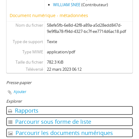
WILLIAM SNEE
(Contributeur)
Document numérique - métadonnées
Nom du fichier
58efe5fb-6e8d-42f8-a89a-a5d28edd847d-
9e9f8a78-f94d-4327-bc7f-ee7714d6ac18.pdf
Type de support
Texte
Type MIME
application/pdf
Taille du fichier
782.3 KiB
Téléversé
22 mars 2023 06:12
Presse-papier
Ajouter
Explorer
Rapports
Parcourir sous forme de liste
Parcourir les documents numériques