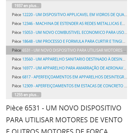
1937 en plus...
Pièce
12220 - UM DISPOSITIVO APPLICAVEL EM VIDROS DE QUAESQUER RELOGIOS COM O FIM DE TORNA-LOS DESPERTADORES, DENOMINADO ELECTRION
Pièce
12346 - MACHINA DE ESTENDER AS REDES METALLICAS EM TODAS AS SUAS APPLICAÇÕES
Pièce
15053 - UM NOVO COMBUSTIVEL ECONOMICO PARA USO DOMESTICO DENOMINADO CAMPI
Pièce
18648 - UM PROCESSO E FORMULA PARA CURTIR E TINGIR PELLEGOS EM MARROM, APARELHO E PRETO
Pièce
6531 - UM NOVO DISPOSITIVO PARA UTILISAR MOTORES DE VENTO E OUTROS MOTORES DE FORÇA VARIAVEL APPLICAVEIS A BOMBAS DE FLUIDOS
Pièce
13560 - UM APPARELHO SANITARIO DESTINADO À DESINFECÇÃO DAS CAIXAS DE DESCARGA DE LATRINAS, DENOMINADO APPARELHO SANITARIO BOTELHO
Pièce
16977 - UM APPARELHO PARA AMARRAÇÃO DE AERONAVES
Pièce
6817 - APERFEIÇOAMENTOS EM APPARELHOS DESINTEGRADORES DE ESPHERAS
Pièce
12309 - APERFEIÇOAMENTOS EM ESTACAS DE CONCRETO OU CIMENTO ARMADO
1255 en plus...
Pièce 6531 - UM NOVO DISPOSITIVO
PARA UTILISAR MOTORES DE VENTO
E OUTROS MOTORES DE FORÇA