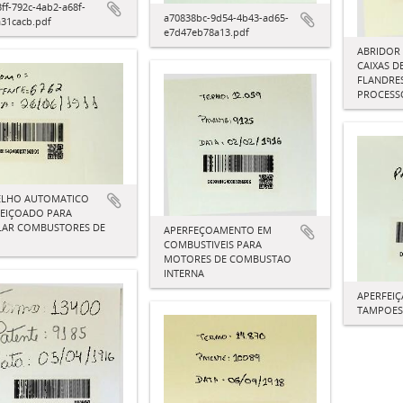
ff-792c-4ab2-a68f-
a70838bc-9d54-4b43-ad65-
a31cacb.pdf
e7d47eb78a13.pdf
ABRIDOR 
CAIXAS D
FLANDRE
PROCESS
ELHO AUTOMATICO
FEIÇOADO PARA
LAR COMBUSTORES DE
APERFEÇOAMENTO EM
COMBUSTIVEIS PARA
MOTORES DE COMBUSTAO
INTERNA
APERFEI
TAMPOES 