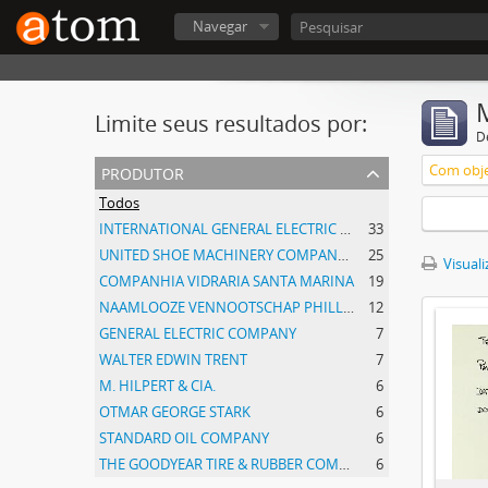
Navegar
Limite seus resultados por:
D
produtor
Com obje
Todos
INTERNATIONAL GENERAL ELECTRIC COMPANY, INCORPORATED
33
UNITED SHOE MACHINERY COMPANY OF SOUTH AMERICA
25
Visuali
COMPANHIA VIDRARIA SANTA MARINA
19
NAAMLOOZE VENNOOTSCHAP PHILLIPS GLOEILAMPENFABRIEKEN
12
GENERAL ELECTRIC COMPANY
7
WALTER EDWIN TRENT
7
M. HILPERT & CIA.
6
OTMAR GEORGE STARK
6
STANDARD OIL COMPANY
6
THE GOODYEAR TIRE & RUBBER COMPANY
6