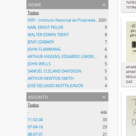
7bf353
nome
1019f
Todos
INPI - Instituto Nacional da Propriedade Industrial
3201
KARL ERNST PEILER
9
WALTER EDWIN TRENT
8
JENÖ SZABADY
7
JOHN FLAMMANG
6
ARTHUR HIGGINS; EDGARDO LIMOEIRO
6
JOHN WELLS
5
APAR
SAMUEL CLELAND DAVIDSON
5
APER
REGU
ARTHUR NEWTON SMITH
5
GAZ
JOSÉ DELGADO MOTTA JUNIOR
4
assunto
Todos
-
446
11-02-04
33
07-04-16
23
08-07-01
21