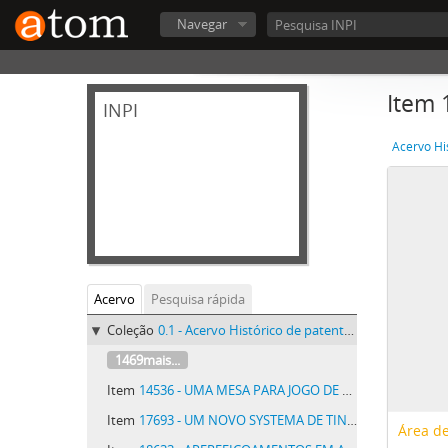
Navegar
Item
INPI
Acervo Hi
Acervo
Pesquisa rápida
Coleção
0.1 - Acervo Histórico de patentes do INPI - Acervo Histórico de patentes do INPI
1469mais...
Item
14536 - UMA MESA PARA JOGO DE BOLAS
Item
17693 - UM NOVO SYSTEMA DE TINTAS QUE, SE IDENTIFICANDO COM O MATERIAL DE PINTURA, TORNAM-NO COMPLETAMENTE IMPERMEAVEL A HUMIDADE PRESERVANDO O REBOCO DA ACÇÃO DELETERIA DOS AGENTES ATMOSPHERICOS
Área de