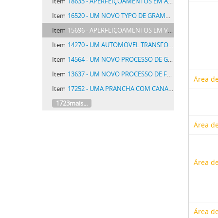
Item
18633 - APERFEIÇOAMENTOS EM AZAS DE AEROPLANOS
Item
16520 - UM NOVO TYPO DE GRAMPO PARA FRISAR O CABELLO
Item
15696 - APERFEIÇOAMENTOS EM VASSOURAS PNEUMATICAS
Item
14270 - UM AUTOMOVEL TRANSFORMAVEL EM AUTO-CAMINHÃO OU EM TRACTOR
Item
14564 - UM NOVO PROCESSO DE GRAVURA
Item
13637 - UM NOVO PROCESSO DE FABRICAÇÃO DE BRIQUETTES DE TURFA OU CARVÃO
Área de
Item
17252 - UMA PRANCHA COM CANAES DE INSERÇÃO DE MEIOS DE ATAR PARA PRENSAS DE ENFARDAR
1723mais...
Área de
Área de
Área d