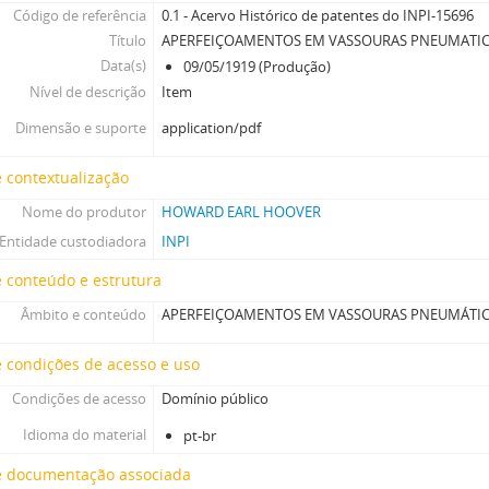
Código de referência
0.1 - Acervo Histórico de patentes do INPI-15696
Título
APERFEIÇOAMENTOS EM VASSOURAS PNEUMATI
Data(s)
09/05/1919 (Produção)
Nível de descrição
Item
Dimensão e suporte
application/pdf
 contextualização
Nome do produtor
HOWARD EARL HOOVER
Entidade custodiadora
INPI
 conteúdo e estrutura
Âmbito e conteúdo
APERFEIÇOAMENTOS EM VASSOURAS PNEUMÁTI
 condições de acesso e uso
Condições de acesso
Domínio público
Idioma do material
pt-br
e documentação associada