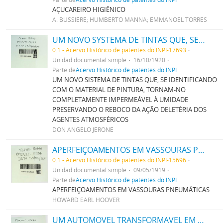
AÇUCAREIRO HIGIÊNICO
A. BUSSIÉRE; HUMBERTO MANNA; EMMANOEL TORRES
UM NOVO SYSTEMA DE TINTAS QUE, SE IDENTIFICANDO COM O MATERIAL DE PINTURA, TORNAM-NO COMPLETAMENTE IMPERMEAVEL A HUMIDADE PRESERVANDO O REBOCO DA ACÇÃO DELETERIA DOS AGENTES ATMOSPHERICOS
0.1 - Acervo Histórico de patentes do INPI-17693
Unidad documental simple
16/10/1920
Parte de
Acervo Histórico de patentes do INPI
UM NOVO SISTEMA DE TINTAS QUE, SE IDENTIFICANDO
COM O MATERIAL DE PINTURA, TORNAM-NO
COMPLETAMENTE IMPERMEÁVEL À UMIDADE
PRESERVANDO O REBOCO DA AÇÃO DELETÉRIA DOS
AGENTES ATMOSFÉRICOS
DON ANGELO JERONE
APERFEIÇOAMENTOS EM VASSOURAS PNEUMATICAS
0.1 - Acervo Histórico de patentes do INPI-15696
Unidad documental simple
09/05/1919
Parte de
Acervo Histórico de patentes do INPI
APERFEIÇOAMENTOS EM VASSOURAS PNEUMÁTICAS
HOWARD EARL HOOVER
UM AUTOMOVEL TRANSFORMAVEL EM AUTO-CAMINHÃO OU EM TRACTOR