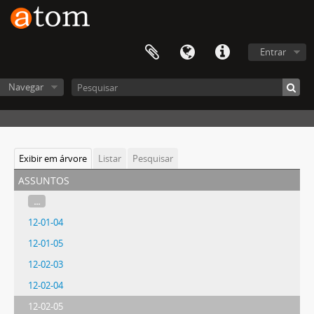
Entrar
Navegar
Exibir em árvore
Listar
Pesquisar
assuntos
...
12-01-04
12-01-05
12-02-03
12-02-04
12-02-05