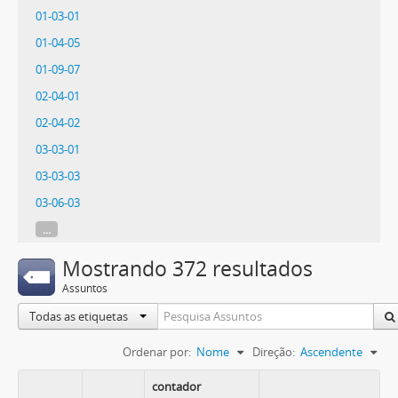
01-03-01
01-04-05
01-09-07
02-04-01
02-04-02
03-03-01
03-03-03
03-06-03
...
Mostrando 372 resultados
Assuntos
Todas as etiquetas
Ordenar por:
Nome
Direção:
Ascendente
contador