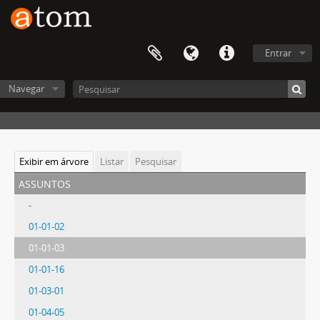
Entrar
Navegar
Exibir em árvore
Listar
Pesquisar
assuntos
-
01-01-02
01-01-03
01-01-16
01-03-01
01-04-05