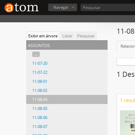
Navegar
11-08
Exibir em árvore
Listar
Pesquisar
assuntos
Relacion
...
11-07-20
11-07-22
1 Des
11-08-01
11-08-02
11-08-04
1 resu
11-08-05
11-08-06
11-08-07