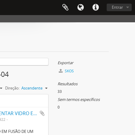
Entrar
Exportar
SKOS
-04
Resultados
Direção:
Ascendente
33
Sem termos específicos
0
APERFEIÇOAMENTOS EM APPARELHO PARA ALIMENTAR VIDRO EM FUSÃO DE UM FORNO, TANQUE, RESERVATORIO OU OUTRO RECIPIENTE DE VIDRO
922
 EM FUSÃO DE UM