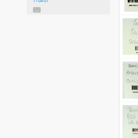
11-04-01
...