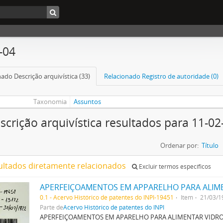
-04
ado Descrição arquivística (33)
Relacionado Registro de autoridade (0)
Taxonomia
Assuntos
scrição arquivística resultados para 11-02
Ordenar por:
Título
ultados diretamente relacionados
Excluir termos específicos
0.1 - Acervo Histórico de patentes do INPI-19451
Item
21/03/1
Parte de
Acervo Histórico de patentes do INPI
APERFEIÇOAMENTOS EM APARELHO PARA ALIMENTAR VIDRO