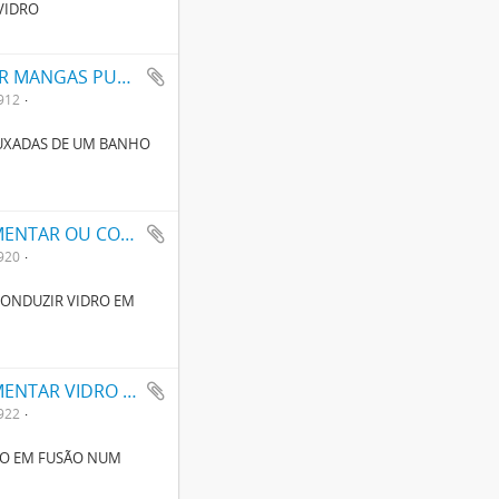
VIDRO
APERFEIÇOAMENTOS EM APPARELHOS DE DESCER MANGAS PUXADAS DE UM BANHO DE VIDRO DERRETIDO
912
UXADAS DE UM BANHO
APERFEIÇOAMENTOS EM APPARELHOS PARA ALIMENTAR OU CONDUZIR VIDRO EM FUSÃO
920
CONDUZIR VIDRO EM
APERFEIÇOAMENTOS EM APPARELHOS PARA ALIMENTAR VIDRO EM FUSÃO NUM FORNO OU OUTRO RECIPIENTE
922
RO EM FUSÃO NUM