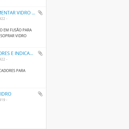
APERFEIÇOAMENTOS EM APPARELHOS PARA ALIMENTAR VIDRO EM FUSÃO PARA MOLDES DE UMA MACHINA, OU MAIS, DE COMPRIMIR OU DE SOPRAR VIDRO
922
O EM FUSÃO PARA
 SOPRAR VIDRO
APERFEIÇOAMENTOS EM DISPOSITIVOS AJUSTADORES E INDICADORES PARA MACHINAS DE TRABALHAR EM VIDRO
922
ICADORES PARA
VIDRO
919