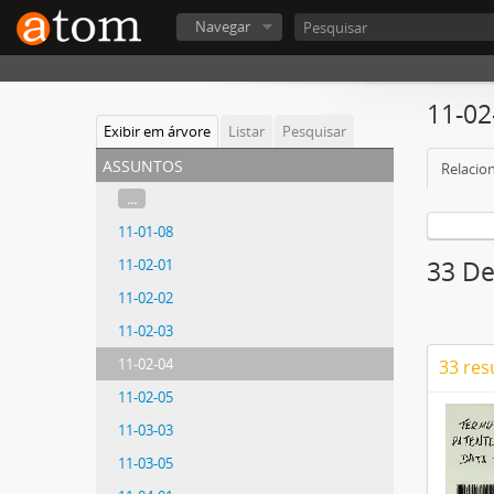
Navegar
11-02
Exibir em árvore
Listar
Pesquisar
assuntos
Relacion
...
11-01-08
11-02-01
33 De
11-02-02
11-02-03
11-02-04
33 res
11-02-05
11-03-03
11-03-05