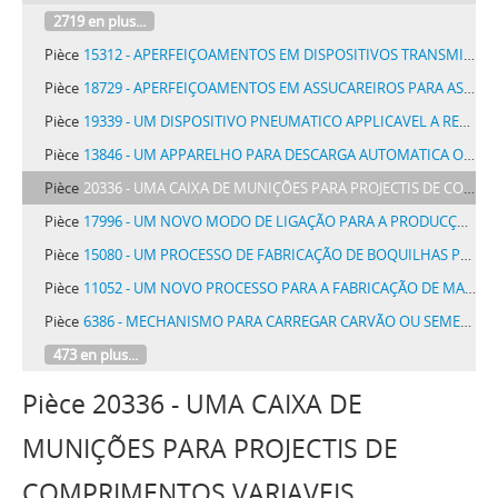
2719 en plus...
Pièce
15312 - APERFEIÇOAMENTOS EM DISPOSITIVOS TRANSMISSORES DE FORÇA
Pièce
18729 - APERFEIÇOAMENTOS EM ASSUCAREIROS PARA ASSUCAR EM PÓ, OU EM QUEESQUER OUTROS RECIPIENTES PARA SUBSTANCIAS EM PÓ
Pièce
19339 - UM DISPOSITIVO PNEUMATICO APPLICAVEL A RECEPTORES TELEPHONICOS COM O FIM DE ABAFAR RUIDOS EXTERIORES
Pièce
13846 - UM APPARELHO PARA DESCARGA AUTOMATICA OU PROVOCADA DE UM LIQUIDO DESINFECTANTE DE UMA CAIXA DE LAVAGEM DE LATRINAS OU SEMELHANTES
Pièce
20336 - UMA CAIXA DE MUNIÇÕES PARA PROJECTIS DE COMPRIMENTOS VARIAVEIS
Pièce
17996 - UM NOVO MODO DE LIGAÇÃO PARA A PRODUCÇÃO DE OSCILLAÇÕES ELECTRICAS COM TUBOS DE VACUO
Pièce
15080 - UM PROCESSO DE FABRICAÇÃO DE BOQUILHAS PARA CHARUTOS, CIGARROS E SEMELHANTES
Pièce
11052 - UM NOVO PROCESSO PARA A FABRICAÇÃO DE MATERIAS CORANTES AMARELLAS E CASTANHAS PARA TINGIR ALGODÃO E PARA TINGIR LÂ
Pièce
6386 - MECHANISMO PARA CARREGAR CARVÃO OU SEMELHANTE
473 en plus...
Pièce 20336 - UMA CAIXA DE
MUNIÇÕES PARA PROJECTIS DE
COMPRIMENTOS VARIAVEIS