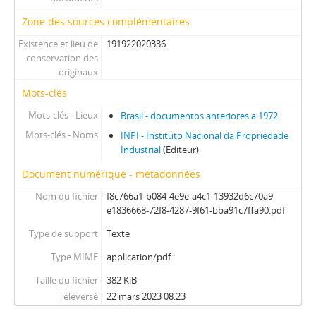
Zone des sources complémentaires
Existence et lieu de
191922020336
conservation des
originaux
Mots-clés
Mots-clés - Lieux
Brasil - documentos anteriores a 1972
Mots-clés - Noms
INPI - Instituto Nacional da Propriedade
Industrial
(Editeur)
Document numérique - métadonnées
Nom du fichier
f8c766a1-b084-4e9e-a4c1-13932d6c70a9-
e1836668-72f8-4287-9f61-bba91c7ffa90.pdf
Type de support
Texte
Type MIME
application/pdf
Taille du fichier
382 KiB
Téléversé
22 mars 2023 08:23