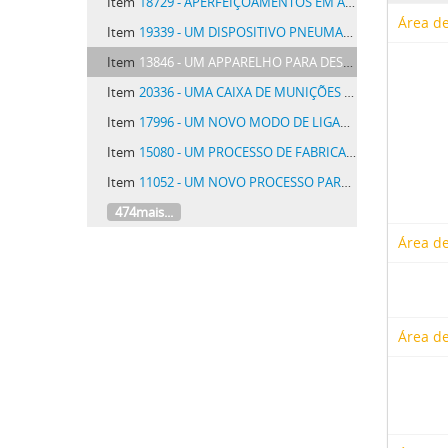
Item
18729 - APERFEIÇOAMENTOS EM ASSUCAREIROS PARA ASSUCAR EM PÓ, OU EM QUEESQUER OUTROS RECIPIENTES PARA SUBSTANCIAS EM PÓ
Área de
Item
19339 - UM DISPOSITIVO PNEUMATICO APPLICAVEL A RECEPTORES TELEPHONICOS COM O FIM DE ABAFAR RUIDOS EXTERIORES
Item
13846 - UM APPARELHO PARA DESCARGA AUTOMATICA OU PROVOCADA DE UM LIQUIDO DESINFECTANTE DE UMA CAIXA DE LAVAGEM DE LATRINAS OU SEMELHANTES
Item
20336 - UMA CAIXA DE MUNIÇÕES PARA PROJECTIS DE COMPRIMENTOS VARIAVEIS
Item
17996 - UM NOVO MODO DE LIGAÇÃO PARA A PRODUCÇÃO DE OSCILLAÇÕES ELECTRICAS COM TUBOS DE VACUO
Item
15080 - UM PROCESSO DE FABRICAÇÃO DE BOQUILHAS PARA CHARUTOS, CIGARROS E SEMELHANTES
Item
11052 - UM NOVO PROCESSO PARA A FABRICAÇÃO DE MATERIAS CORANTES AMARELLAS E CASTANHAS PARA TINGIR ALGODÃO E PARA TINGIR LÂ
474mais...
Área de
Área de