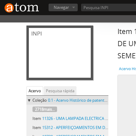
Navegar
Item
INPI
DE U
SEME
Acervo Hi
Acervo
Pesquisa rápida
Coleção
0.1 - Acervo Histórico de patentes do INPI - Acervo Histórico de patentes do INPI
2718mais...
Item
11326 - UMA LAMPADA ELECTRICA DENOMINADA HELIOS DE FILAMENTO METALLICO ESTIRADO
Item
15312 - APERFEIÇOAMENTOS EM DISPOSITIVOS TRANSMISSORES DE FORÇA