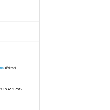
rial
(Editor)
9309-4c71-a9f5-