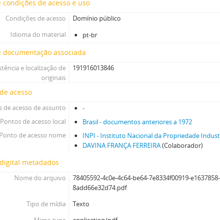
 condições de acesso e uso
Condições de acesso
Domínio público
Idioma do material
pt-br
e documentação associada
stência e localização de
191916013846
originais
 de acesso
 de acesso de assunto
-
Pontos de acesso local
Brasil - documentos anteriores a 1972
Ponto de acesso nome
INPI - Instituto Nacional da Propriedade Indust
DAVINA FRANÇA FERREIRA
(Colaborador)
digital metadados
Nome do arquivo
78405592-4c0e-4c64-be64-7e8334f00919-e1637858-
8add66e32d74.pdf
Tipo de mídia
Texto