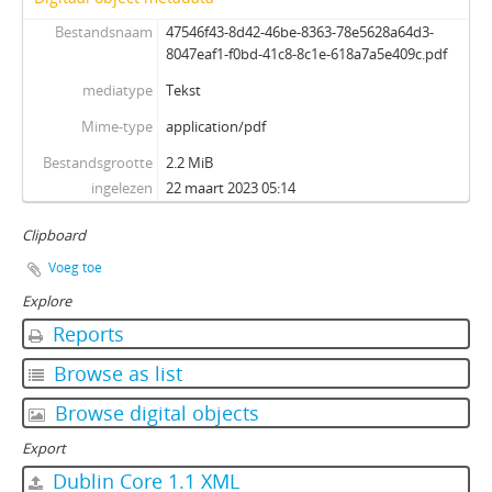
Bestandsnaam
47546f43-8d42-46be-8363-78e5628a64d3-
8047eaf1-f0bd-41c8-8c1e-618a7a5e409c.pdf
mediatype
Tekst
Mime-type
application/pdf
Bestandsgrootte
2.2 MiB
ingelezen
22 maart 2023 05:14
Clipboard
Voeg toe
Explore
Reports
Browse as list
Browse digital objects
Export
Dublin Core 1.1 XML