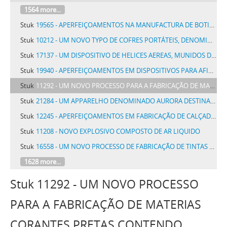
1564 more...
Stuk
19565 - APERFEIÇOAMENTOS NA MANUFACTURA DE BOTINAS E SAPATOS
Stuk
10212 - UM NOVO TYPO DE COFRES PORTÁTEIS, DENOMINADO ECONOMIA POPULAR
Stuk
17137 - UM DISPOSITIVO DE HELICES AEREAS, MUNIDOS DE PÁS COM INCIDENCIA E TORSÃO VARIAVEIS
Stuk
19940 - APERFEIÇOAMENTOS EM DISPOSITIVOS PARA AFIAR LAMINAS DE NAVALHAS DE SEGURANÇA
Stuk
11292 - UM NOVO PROCESSO PARA A FABRICAÇÃO DE MATERIAS CORANTES PRETAS CONTENDO ENXOFRE
Stuk
21284 - UM APPARELHO DENOMINADO AURORA DESTINADO A REDUZIR OU AUGMENTAR GRADATIVAMENTE O BRILHO DE LAMPADAS ELECTRICAS AUTOMATICAMENTE POR MEIO DE UM CONJUNCTO MOVIDO A MOTOR ELECTRICO
Stuk
12245 - APERFEIÇOAMENTOS EM FABRICAÇÃO DE CALÇADOS
Stuk
11208 - NOVO EXPLOSIVO COMPOSTO DE AR LIQUIDO
Stuk
16558 - UM NOVO PROCESSO DE FABRICAÇÃO DE TINTAS COM CORPOS INERTES
1628 more...
Stuk 11292 - UM NOVO PROCESSO
PARA A FABRICAÇÃO DE MATERIAS
CORANTES PRETAS CONTENDO