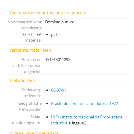
Voorwaarden voor toegang en gebruik
Voorwaarden voor
Domínio público
raadpleging
Taal van het
pt-br
materiaal
Verwante materialen
Bestaan en
191913011292
verblifplaats van
originelen
Trefwoorden
Onderwerp
08-07-01
trefwoord
Geografische
Brasil - documentos anteriores a 1972
trefwoorden
Naam
INPI - Instituto Nacional da Propriedade
ontsluitingsterm
Industrial
(Uitgever)
Digitaal object metadata