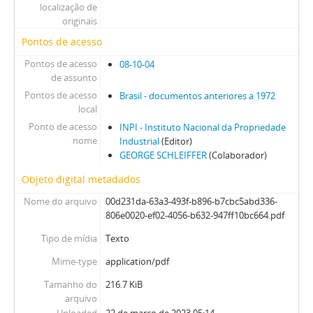
localização de
originais
Pontos de acesso
Pontos de acesso
08-10-04
de assunto
Pontos de acesso
Brasil - documentos anteriores a 1972
local
Ponto de acesso
INPI - Instituto Nacional da Propriedade
nome
Industrial
(Editor)
GEORGE SCHLEIFFER
(Colaborador)
Objeto digital metadados
Nome do arquivo
00d231da-63a3-493f-b896-b7cbc5abd336-
806e0020-ef02-4056-b632-947ff10bc664.pdf
Tipo de mídia
Texto
Mime-type
application/pdf
Tamanho do
216.7 KiB
arquivo