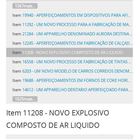
1567mais...
Item
19940 - APERFEIÇOAMENTOS EM DISPOSITIVOS PARA AFIAR LAMINAS DE NAVALHAS DE SEGURANÇA
Item
11292 - UM NOVO PROCESSO PARA A FABRICAÇÃO DE MATERIAS CORANTES PRETAS CONTENDO ENXOFRE
Item
21284 - UM APPARELHO DENOMINADO AURORA DESTINADO A REDUZIR OU AUGMENTAR GRADATIVAMENTE O BRILHO DE LAMPADAS ELECTRICAS AUTOMATICAMENTE POR MEIO DE UM CONJUNCTO MOVIDO A MOTOR ELECTRICO
Item
12245 - APERFEIÇOAMENTOS EM FABRICAÇÃO DE CALÇADOS
Item
11208 - NOVO EXPLOSIVO COMPOSTO DE AR LIQUIDO
Item
16558 - UM NOVO PROCESSO DE FABRICAÇÃO DE TINTAS COM CORPOS INERTES
Item
6203 - UM NOVO MODELO DE CARROS CORREIOS DENOMINADO CARROS CORREIOS BRASIL DESTINADO AO SERVIÇO POSTAL AMBULANTE NAS ESTRADAS DE FERRO
Item
19688 - APERFEIÇOAMENTOS EM FORNOS DE COKE HORIZONTAES
Item
14612 - UM APPARELHO DENTARIO APERFEIÇOADO PARA INCRUSTAÇÃO
1625mais...
Item 11208 - NOVO EXPLOSIVO
COMPOSTO DE AR LIQUIDO