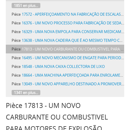
1851 en plus...
Pièce
17572 - APERFEIÇOAMENTO NA FABRICAÇÃO DE ESCALAS METRICAS E OUTRAS DOBRAVEIS
Pièce
16376 - UM NOVO PROCESSO PARA FABRICAÇÃO DE SEDA ARTIFICIAL
Pièce
16329 - UMA NOVA EMPOLA PARA CONSERVAR MEDICAMENTOS E OUTRAS SUBSTANCIAS
Pièce
13638 - UMA NOVA CADEIRA QUE É AO MESMO TEMPO CABIDE DENOMINADA CADEIRA CABIDE
Pièce
17813 - UM NOVO CARBURANTE OU COMBUSTIVEL PARA MOTORES DE EXPLOSÃO
Pièce
16495 - UM NOVO MECANISMO DE ENGATE PARA PERIODOS DE TRANSIÇÃO
Pièce
18548 - UMA NOVA CAIXA COLLECTORA DE LIXO
Pièce
18664 - UMA MACHINA APERFEIÇOADA PARA ENROLAMENTO E COLLAÇÃO DE MORTALHAS DE PAPEL, PALHA OU FOLHA DE FUMO, PARA CIGARROS, DENOMINADA MACHINA NACIONAL
Pièce
13049 - UM NOVO APPARELHO DESTINADO A PROMOVER A PROPAGANDA DE CASAS DE DIVERSOES E ESPECTACULOS
1341 en plus...
Pièce 17813 - UM NOVO
CARBURANTE OU COMBUSTIVEL
PARA MOTORES DE EXPLOSÃO