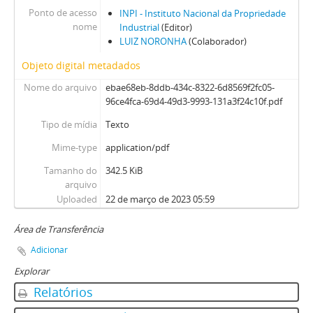
Ponto de acesso
INPI - Instituto Nacional da Propriedade
nome
Industrial
(Editor)
LUIZ NORONHA
(Colaborador)
Objeto digital metadados
Nome do arquivo
ebae68eb-8ddb-434c-8322-6d8569f2fc05-
96ce4fca-69d4-49d3-9993-131a3f24c10f.pdf
Tipo de mídia
Texto
Mime-type
application/pdf
Tamanho do
342.5 KiB
arquivo
Uploaded
22 de março de 2023 05:59
Área de Transferência
Adicionar
Explorar
Relatórios