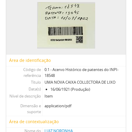
Área de identificação
Código de
0.1 - Acervo Histórico de patentes do INPI-
referência
18548
Título
UMA NOVA CAIXA COLLECTORA DE LIXO
Data(s)
16/06/1921 (Produção)
Nível de descrição
Item
Dimensão e
application/pdf
suporte
Área de contextualização
Nome do
LUIZ NORONHA