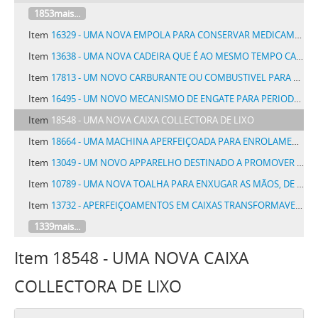
1853mais...
Item
16329 - UMA NOVA EMPOLA PARA CONSERVAR MEDICAMENTOS E OUTRAS SUBSTANCIAS
Item
13638 - UMA NOVA CADEIRA QUE É AO MESMO TEMPO CABIDE DENOMINADA CADEIRA CABIDE
Item
17813 - UM NOVO CARBURANTE OU COMBUSTIVEL PARA MOTORES DE EXPLOSÃO
Item
16495 - UM NOVO MECANISMO DE ENGATE PARA PERIODOS DE TRANSIÇÃO
Item
18548 - UMA NOVA CAIXA COLLECTORA DE LIXO
Item
18664 - UMA MACHINA APERFEIÇOADA PARA ENROLAMENTO E COLLAÇÃO DE MORTALHAS DE PAPEL, PALHA OU FOLHA DE FUMO, PARA CIGARROS, DENOMINADA MACHINA NACIONAL
Item
13049 - UM NOVO APPARELHO DESTINADO A PROMOVER A PROPAGANDA DE CASAS DE DIVERSOES E ESPECTACULOS
Item
10789 - UMA NOVA TOALHA PARA ENXUGAR AS MÃOS, DE PAPEL, DE FABRICAÇÃO APROPRIADA E CUSTO MUITO REDUZIDO
Item
13732 - APERFEIÇOAMENTOS EM CAIXAS TRANSFORMAVEIS DE VEHICULOS DE TRANSPORTE
1339mais...
Item 18548 - UMA NOVA CAIXA
COLLECTORA DE LIXO