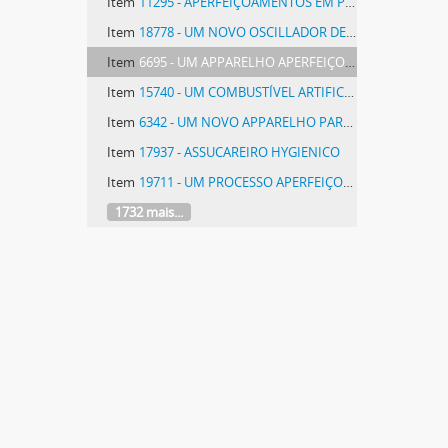
Item
11295 - APERFEIÇOAMENTOS EM PROCESSOS E APPARELHOS PARA O TRATAMENTO DE CELLULOSE E DE MASSAS SIMILARES
Item
18778 - UM NOVO OSCILLADOR DE ALTA FREQUENCIA, PARA SYSTEMAS RADIOTELEGRAPHICOS E RADIO-TELEPHONICOS
Item
6695 - UM APPARELHO APERFEIÇOADO PARA EXTRACÇÃO DAS IMPUREZAS DOS FIOS DE ALGODÃO E OUTROS, DEPOIS DE CARDADOS, PENTEADOS E FIADOS
Item
15740 - UM COMBUSTÍVEL ARTIFICIAL E PROCESSO DE SUA FABRICAÇÃO
Item
6342 - UM NOVO APPARELHO PARA TIRO AO ALVO
Item
17937 - ASSUCAREIRO HYGIENICO
Item
19711 - UM PROCESSO APERFEIÇOADO PARA A FABRICAÇÃO DE ISOLADORES E IMPERMEABILISADORES
1732 mais...