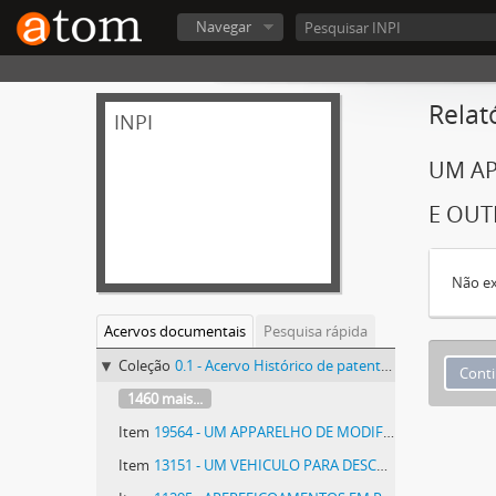
Navegar
Relat
INPI
UM AP
E OUT
Não ex
Acervos documentais
Pesquisa rápida
Coleção
0.1 - Acervo Histórico de patentes do INPI - Acervo Histórico de patentes do INPI
1460 mais...
Item
19564 - UM APPARELHO DE MODIFICAÇÃO DOS HYDRO-AVIÕES TORNANDO-OS CAPAZES DE POUSAR EM TERRA FIRME
Item
13151 - UM VEHICULO PARA DESCARGA DE MATERIAES EM GERAL