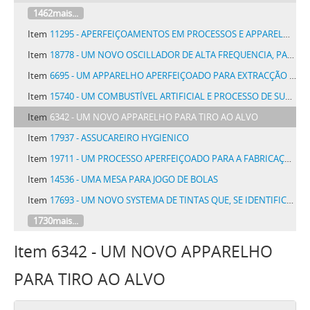
1462mais...
Item
11295 - APERFEIÇOAMENTOS EM PROCESSOS E APPARELHOS PARA O TRATAMENTO DE CELLULOSE E DE MASSAS SIMILARES
Item
18778 - UM NOVO OSCILLADOR DE ALTA FREQUENCIA, PARA SYSTEMAS RADIOTELEGRAPHICOS E RADIO-TELEPHONICOS
Item
6695 - UM APPARELHO APERFEIÇOADO PARA EXTRACÇÃO DAS IMPUREZAS DOS FIOS DE ALGODÃO E OUTROS, DEPOIS DE CARDADOS, PENTEADOS E FIADOS
Item
15740 - UM COMBUSTÍVEL ARTIFICIAL E PROCESSO DE SUA FABRICAÇÃO
Item
6342 - UM NOVO APPARELHO PARA TIRO AO ALVO
Item
17937 - ASSUCAREIRO HYGIENICO
Item
19711 - UM PROCESSO APERFEIÇOADO PARA A FABRICAÇÃO DE ISOLADORES E IMPERMEABILISADORES
Item
14536 - UMA MESA PARA JOGO DE BOLAS
Item
17693 - UM NOVO SYSTEMA DE TINTAS QUE, SE IDENTIFICANDO COM O MATERIAL DE PINTURA, TORNAM-NO COMPLETAMENTE IMPERMEAVEL A HUMIDADE PRESERVANDO O REBOCO DA ACÇÃO DELETERIA DOS AGENTES ATMOSPHERICOS
1730mais...
Item 6342 - UM NOVO APPARELHO
PARA TIRO AO ALVO