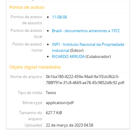
Pontos de acesso
Pontos de acesso
11-08-06
de assunto
Pontos de acesso
Brasil - documentos anteriores a 1972
local
Ponto de acesso
INPI - Instituto Nacional da Propriedade
nome
Industrial
(Editor)
RICARDO ARRUDA
(Colaborador)
Objeto digital metadados
Nome do arquivo
0b1ba180-4222-459a-94a4-9a1f2cb362c5-
788f791e-31c8-4669-ae78-45c9852d8c92.pdf
Tipo de mídia
Texto
Mime-type
application/pdf
Tamanho do
627.7 KiB
arquivo
Uploaded
22 de março de 2023 04:58