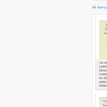
Aperçu
UM N
CARR
DENO
CORRE
AO SE
AMBUL
FERR