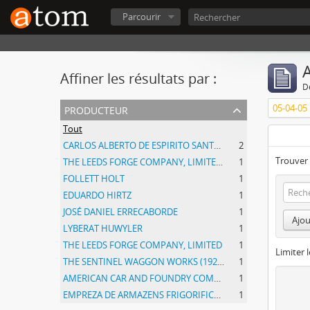
Parcourir
A
Affiner les résultats par :
D
producteur
05-04-05
Tout
CARLOS ALBERTO DE ESPIRITO SANTOS
2
Trouver 
THE LEEDS FORGE COMPANY, LIMITED; ROBERT GORDON SHARP
1
FOLLETT HOLT
1
EDUARDO HIRTZ
1
JOSÉ DANIEL ERRECABORDE
1
Ajou
LYBERAT HUWYLER
1
THE LEEDS FORGE COMPANY, LIMITED
1
Limiter l
THE SENTINEL WAGGON WORKS (1920) LIMITED
1
AMERICAN CAR AND FOUNDRY COMPANY
1
EMPREZA DE ARMAZENS FRIGORIFICOS
1