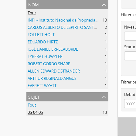
nom
Tout
Filtrer l
INPI - Instituto Nacional da Propriedade Industrial
13
Niveau
CARLOS ALBERTO DE ESPIRITO SANTOS
2
FOLLETT HOLT
1
EDUARDO HIRTZ
1
Statut
JOSÉ DANIEL ERRECABORDE
1
LYBERAT HUWYLER
1
ROBERT GORDO SHARP
1
ALLEN EDWARD OSTRANDER
1
ARTHUR REGINALD ANGUS
1
Filtrer p
EVERETT WYATT
1
Début
sujet
Tout
05-04-05
13