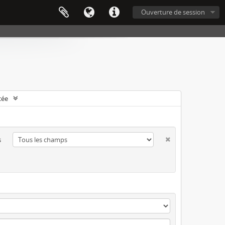
Ouverture de session
cée
s