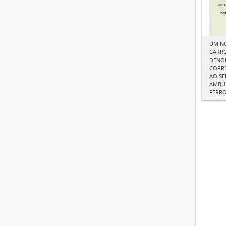
UM N
CARR
DENO
CORRE
AO SE
AMBUL
FERR