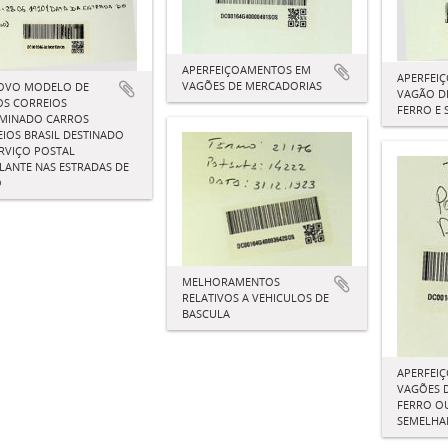
APERFEIÇOAMENTOS EM
APERFEI
VAGÕES DE MERCADORIAS
OVO MODELO DE
VAGÃO D
OS CORREIOS
FERRO E
MINADO CARROS
IOS BRASIL DESTINADO
RVIÇO POSTAL
ANTE NAS ESTRADAS DE
O
MELHORAMENTOS
RELATIVOS A VEHICULOS DE
BASCULA
APERFEI
VAGÕES D
FERRO O
SEMELHA