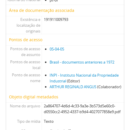
pt-br
Área de documentação associada
Existência e
191911009793
localização de
originais
Pontos de acesso
Pontos de acesso
05-04-05
de assunto
Pontos de acesso
Brasil - documentos anteriores a 1972
local
Ponto de acesso
INPI - Instituto Nacional da Propriedade
nome
Industrial
(Editor)
ARTHUR REGINALD ANGUS
(Colaborador)
Objeto digital metadados
Nome do arquivo
2a864707-4d6d-4c33-9a3e-3b573d5e60c0-
d0550cc2-4952-4337-b9d4-4027077858e9.pdf
Tipo de mídia
Texto