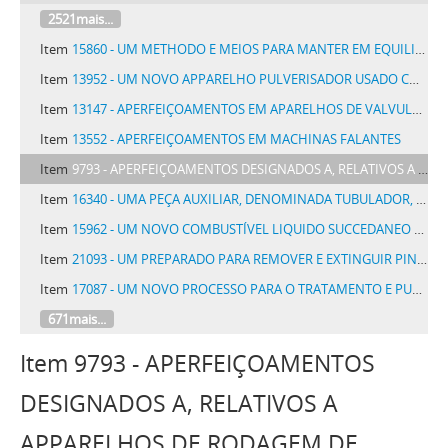
2521mais...
Item
15860 - UM METHODO E MEIOS PARA MANTER EM EQUILIBRIO NAVIOS, AERONAVES, AEROPLANOS OU SEMELHANTES CONTRA A AÇÃO DO VENTO
Item
13952 - UM NOVO APPARELHO PULVERISADOR USADO COM QUALQUER LIQUIDO OU ESSENCIA VOLATIL DESTINADO A AROMATISAR OU DESINFECTAR TODO E QUALQUER AMBIENTE
Item
13147 - APERFEIÇOAMENTOS EM APARELHOS DE VALVULA COMBINADA DE AR AUTOMATICO E AR DIRECTO
Item
13552 - APERFEIÇOAMENTOS EM MACHINAS FALANTES
Item
9793 - APERFEIÇOAMENTOS DESIGNADOS A, RELATIVOS A APPARELHOS DE RODAGEM DE CARROS DE ESTRADAS DE FERRO
Item
16340 - UMA PEÇA AUXILIAR, DENOMINADA TUBULADOR, PARA A FABRICAÇÃO DE CIGARROS
Item
15962 - UM NOVO COMBUSTÍVEL LIQUIDO SUCCEDANEO DO KEROZENE E DA GAZOLINA DENOMINADO ALCOOLZEMIL PARA SER EMPREGADO EM CANDIEIROS E MOTORES EM GERAL
Item
21093 - UM PREPARADO PARA REMOVER E EXTINGUIR PINTURAS DE VERNIZ E TINTAS A OLEO, DENOMINADO TIRADOL
Item
17087 - UM NOVO PROCESSO PARA O TRATAMENTO E PURIFICAÇÃO DO CARVÃO DE PEDRA E DE SUBSTANCIAS SIMILARES
671mais...
Item 9793 - APERFEIÇOAMENTOS
DESIGNADOS A, RELATIVOS A
APPARELHOS DE RODAGEM DE