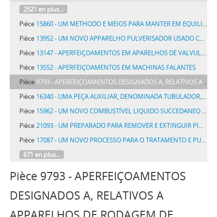
2521 en plus...
Pièce
15860 - UM METHODO E MEIOS PARA MANTER EM EQUILIBRIO NAVIOS, AERONAVES, AEROPLANOS OU SEMELHANTES CONTRA A AÇÃO DO VENTO
Pièce
13952 - UM NOVO APPARELHO PULVERISADOR USADO COM QUALQUER LIQUIDO OU ESSENCIA VOLATIL DESTINADO A AROMATISAR OU DESINFECTAR TODO E QUALQUER AMBIENTE
Pièce
13147 - APERFEIÇOAMENTOS EM APARELHOS DE VALVULA COMBINADA DE AR AUTOMATICO E AR DIRECTO
Pièce
13552 - APERFEIÇOAMENTOS EM MACHINAS FALANTES
Pièce
9793 - APERFEIÇOAMENTOS DESIGNADOS A, RELATIVOS A APPARELHOS DE RODAGEM DE CARROS DE ESTRADAS DE FERRO
Pièce
16340 - UMA PEÇA AUXILIAR, DENOMINADA TUBULADOR, PARA A FABRICAÇÃO DE CIGARROS
Pièce
15962 - UM NOVO COMBUSTÍVEL LIQUIDO SUCCEDANEO DO KEROZENE E DA GAZOLINA DENOMINADO ALCOOLZEMIL PARA SER EMPREGADO EM CANDIEIROS E MOTORES EM GERAL
Pièce
21093 - UM PREPARADO PARA REMOVER E EXTINGUIR PINTURAS DE VERNIZ E TINTAS A OLEO, DENOMINADO TIRADOL
Pièce
17087 - UM NOVO PROCESSO PARA O TRATAMENTO E PURIFICAÇÃO DO CARVÃO DE PEDRA E DE SUBSTANCIAS SIMILARES
671 en plus...
Pièce 9793 - APERFEIÇOAMENTOS
DESIGNADOS A, RELATIVOS A
APPARELHOS DE RODAGEM DE