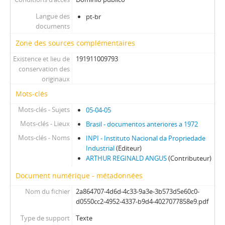
Langue des
pt-br
documents
Zone des sources complémentaires
Existence et lieu de
191911009793
conservation des
originaux
Mots-clés
Mots-clés - Sujets
05-04-05
Mots-clés - Lieux
Brasil - documentos anteriores a 1972
Mots-clés - Noms
INPI - Instituto Nacional da Propriedade
Industrial
(Editeur)
ARTHUR REGINALD ANGUS
(Contributeur)
Document numérique - métadonnées
Nom du fichier
2a864707-4d6d-4c33-9a3e-3b573d5e60c0-
d0550cc2-4952-4337-b9d4-4027077858e9.pdf
Type de support
Texte