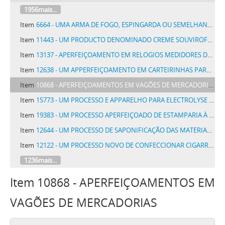
1956mais...
Item
6664 - UMA ARMA DE FOGO, ESPINGARDA OU SEMELHANTE, APERFEIÇOADA
Item
11443 - UM PRODUCTO DENOMINADO CREME SOUVIROFF, DESTINADO A AMACIAR E AVELLUDAR A PELLE
Item
13137 - APERFEIÇOAMENTO EM RELOGIOS MEDIDORES DE CONSUMO DE GAS AGUA E ELECTRICIDADE
Item
12638 - UM APPERFEIÇOAMENTO EM CARTEIRINHAS PARA CIGARROS, CIGARRILHOS OU CHARUTOS
Item
10868 - APERFEIÇOAMENTOS EM VAGÕES DE MERCADORIAS
Item
15773 - UM PROCESSO E APPARELHO PARA ELECTROLYSE DE SOLUÇÕES SALINAS
Item
19383 - UM PROCESSO APERFEIÇOADO DE ESTAMPARIA À MÃO SOBRE TECIDOS DE SEDA
Item
12644 - UM PROCESSO DE SAPONIFICAÇÃO DAS MATERIAS GORDUROSAS CONTIDAS NAS SEMENTES OU FRUCTOS DAS PLANTAS OLEAGINOSAS
Item
12122 - UM PROCESSO NOVO DE CONFECCIONAR CIGARROS DE PALHA OU PAPEL, SEM GOMMA OU OUTRO QUALQUER ADHESIVO, DENOMINADO CIGARROS COM ANEL SEM GOMMA
1236mais...
Item 10868 - APERFEIÇOAMENTOS EM
VAGÕES DE MERCADORIAS