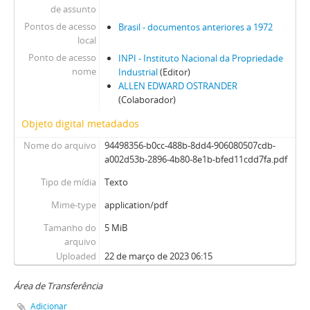
de assunto
Pontos de acesso
Brasil - documentos anteriores a 1972
local
Ponto de acesso
INPI - Instituto Nacional da Propriedade
nome
Industrial
(Editor)
ALLEN EDWARD OSTRANDER
(Colaborador)
Objeto digital metadados
Nome do arquivo
94498356-b0cc-488b-8dd4-906080507cdb-
a002d53b-2896-4b80-8e1b-bfed11cdd7fa.pdf
Tipo de mídia
Texto
Mime-type
application/pdf
Tamanho do
5 MiB
arquivo
Uploaded
22 de março de 2023 06:15
Área de Transferência
Adicionar