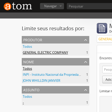
Navegar
Limite seus resultados por:
D
produtor
GENERAL
Todos
GENERAL ELECTRIC COMPANY
1
Encontr
nome
Todos
INPI - Instituto Nacional da Propriedade Industrial
1
Adic
JOHN WHILLDIN JANVIER
1
assunto
Limitar 
Todos
-
1