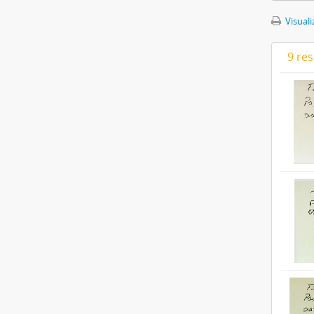
Visuali
9 re