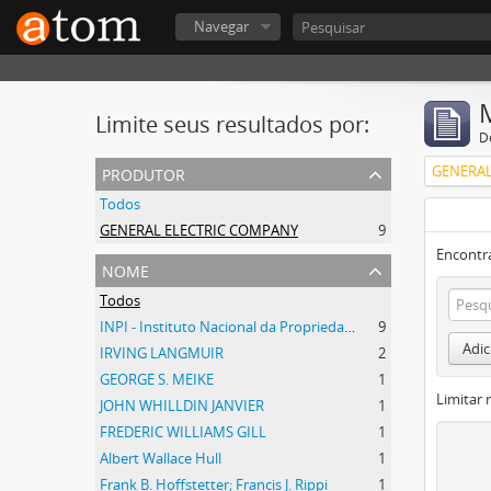
Navegar
Limite seus resultados por:
D
produtor
GENERAL
Todos
GENERAL ELECTRIC COMPANY
9
Encontr
nome
Todos
INPI - Instituto Nacional da Propriedade Industrial
9
Adic
IRVING LANGMUIR
2
GEORGE S. MEIKE
1
Limitar 
JOHN WHILLDIN JANVIER
1
FREDERIC WILLIAMS GILL
1
Albert Wallace Hull
1
Frank B. Hoffstetter; Francis J. Rippi
1