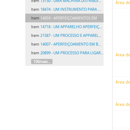
Item
13150 - UMA MACHINA DISTRIBUIDORA DE CARTÕES
Área de
Item
18474 - UM INSTRUMENTO PARA MEDIR A ALTURA, DISTANCIA E LARGURA DE QUAESQUER OBJECTOS, DENOMINADO OPERAMETRO GALANTE
Item
14059 - APERFEIÇOAMENTOS EM MEIOS PARA PRODUZIR UM ALTO VACUO
Item
14718 - UM APPARELHO APERFEIÇOADO DE ENGRENAGEM PARA MUDAR VELOCIDADES, INVERTER ANDAMENTO E TRAVAR ESPECIALMENTE DESTINADA A SER EMPREGADA EM VEHICULOS AUTOMOVEIS PARA ESTRADAS
Item
21587 - UM PROCESSO E APPARELHO APERFEIÇOADOS PARA A ALIMENTAÇÃO DE MASSAS OU CARGAS UNIFORMES DE VIDRO EM FUSAO PARA SUBSEQUENTE CONFORMAÇÃO
Item
14007 - APERFEIÇOAMENTO EM BOMBAS DE VACUO
Item
20899 - UM PROCESSO PARA LIGAR HERMETICAMENTE, EM VIDRO, FIOS DE INTRODUCÇÃO PARA CORRENTES ELECTRICAS INTENSAS, E DISPOSITIVOS PARA ESTE FIM
Área de
106mais...
Área de
Área de