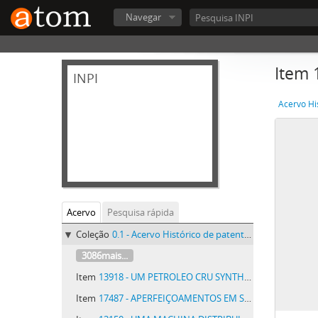
Navegar
Item
INPI
Acervo Hi
Acervo
Pesquisa rápida
Coleção
0.1 - Acervo Histórico de patentes do INPI - Acervo Histórico de patentes do INPI
3086mais...
Item
13918 - UM PETROLEO CRU SYNTHETICO E PROCESSO DE SUA FABRICAÇÃO
Item
17487 - APERFEIÇOAMENTOS EM SYSTEMAS DE LUBRIFICAÇÃO FORÇADA