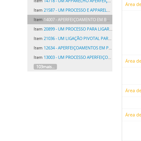
Item
14718 - UM APPARELHO APERFEIÇOADO DE ENGRENAGEM PARA MUDAR VELOCIDADES, INVERTER ANDAMENTO E TRAVAR ESPECIALMENTE DESTINADA A SER EMPREGADA EM VEHICULOS AUTOMOVEIS PARA ESTRADAS
Área de
Item
21587 - UM PROCESSO E APPARELHO APERFEIÇOADOS PARA A ALIMENTAÇÃO DE MASSAS OU CARGAS UNIFORMES DE VIDRO EM FUSAO PARA SUBSEQUENTE CONFORMAÇÃO
Item
14007 - APERFEIÇOAMENTO EM BOMBAS DE VACUO
Item
20899 - UM PROCESSO PARA LIGAR HERMETICAMENTE, EM VIDRO, FIOS DE INTRODUCÇÃO PARA CORRENTES ELECTRICAS INTENSAS, E DISPOSITIVOS PARA ESTE FIM
Item
21036 - UM LIGAÇÃO PIVOTAL PARA ESTRUCTURAS TUBULARES
Item
12634 - APERFEIÇOAMENTOS EM PRENSAS PARA MOLDAGEM DE ARTEFACTOS DE MATERIAL PLASTICO EM GERAL E EM ESPECIAL PARA MOLDAGEM DE DISCOS PHONOGRAPHICOS
Item
13003 - UM PROCESSO APERFEIÇOADO DE PREPARAR FUMO EM ROLO
Área de
103mais...
Área de
Área de