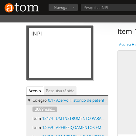
Navegar
Item
INPI
Acervo Hi
Acervo
Pesquisa rápida
Coleção
0.1 - Acervo Histórico de patentes do INPI - Acervo Histórico de patentes do INPI
3089mais...
Item
18474 - UM INSTRUMENTO PARA MEDIR A ALTURA, DISTANCIA E LARGURA DE QUAESQUER OBJECTOS, DENOMINADO OPERAMETRO GALANTE
Item
14059 - APERFEIÇOAMENTOS EM MEIOS PARA PRODUZIR UM ALTO VACUO