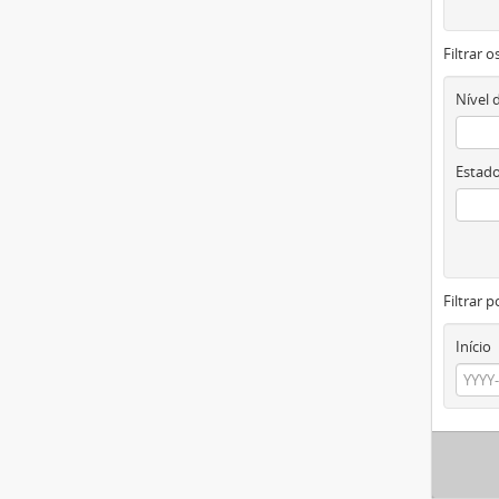
Filtrar 
Nível 
Estado
Filtrar p
Início