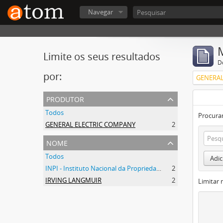
Navegar
Limite os seus resultados
D
por:
GENERAL
produtor
Todos
Procurar
GENERAL ELECTRIC COMPANY
2
nome
Todos
Adic
INPI - Instituto Nacional da Propriedade Industrial
2
IRVING LANGMUIR
2
Limitar 