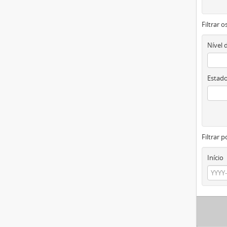
Filtrar 
Nível 
Estado
Filtrar p
Início