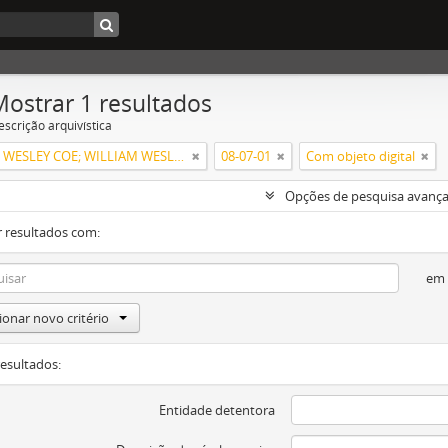
Mostrar 1 resultados
escrição arquivística
WILLIAM WESLEY COE; WILLIAM WESLEY COE JUNIOR
08-07-01
Com objeto digital
Opções de pesquisa avanç
 resultados com:
em
ionar novo critério
resultados:
Entidade detentora