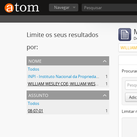
Navegar
Limite os seus resultados
D
por:
nome
Todos
Procurar
INPI - Instituto Nacional da Propriedade Industrial
1
WILLIAM WESLEY COE; WILLIAM WESLEY COE JUNIOR
1
assunto
Adic
Todos
08-07-01
1
Limitar 