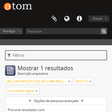
Entrar
Navegar
Filtros
Mostrar 1 resultados
Descrição arquivística
WILLIAM WESLEY COE; WILLIAM WESLEY COE JUNIOR
08-07-01
Com objeto digital
Opções de pesquisa avançada
Procurar resultados com: