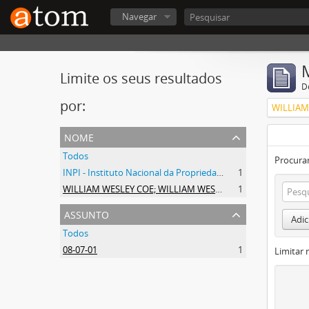
Navegar
Limite os seus resultados
D
por:
nome
Todos
Procurar
INPI - Instituto Nacional da Propriedade Industrial
1
WILLIAM WESLEY COE; WILLIAM WESLEY COE JUNIOR
1
assunto
Adic
Todos
08-07-01
1
Limitar 