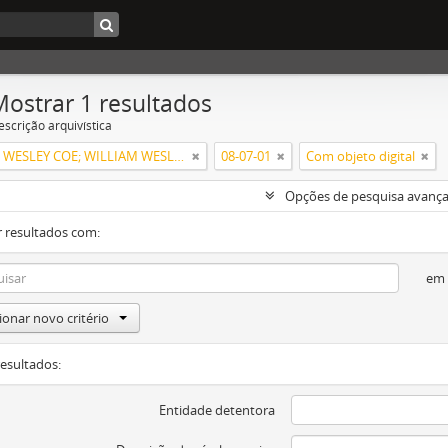
Mostrar 1 resultados
escrição arquivística
WILLIAM WESLEY COE; WILLIAM WESLEY COE JUNIOR
08-07-01
Com objeto digital
Opções de pesquisa avanç
 resultados com:
em
ionar novo critério
resultados:
Entidade detentora