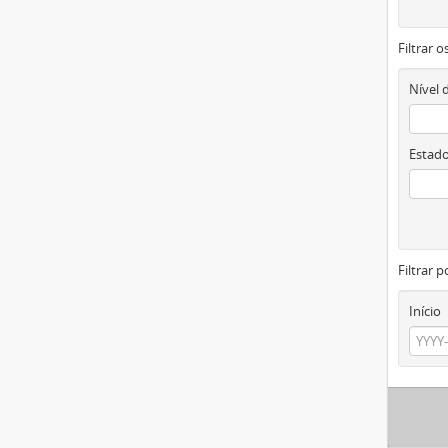
Filtrar 
Nível 
Estado
Filtrar p
Início