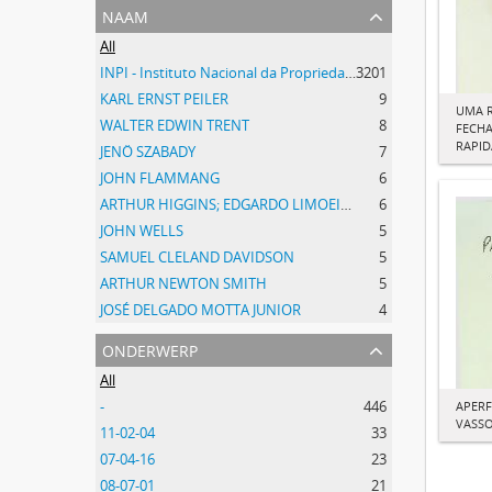
naam
All
INPI - Instituto Nacional da Propriedade Industrial
3201
KARL ERNST PEILER
9
UMA R
WALTER EDWIN TRENT
8
FECH
RAPID
JENÖ SZABADY
7
JOHN FLAMMANG
6
ARTHUR HIGGINS; EDGARDO LIMOEIRO
6
JOHN WELLS
5
SAMUEL CLELAND DAVIDSON
5
ARTHUR NEWTON SMITH
5
JOSÉ DELGADO MOTTA JUNIOR
4
onderwerp
All
-
446
APER
VASS
11-02-04
33
07-04-16
23
08-07-01
21