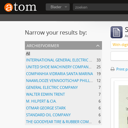
Blader
Narrow your results by:
Ar
archiefvormer
With digi
All
INTERNATIONAL GENERAL ELECTRIC COMPANY, INCORPORATED
33
UNITED SHOE MACHINERY COMPANY OF SOUTH AMERICA
25
Print 
COMPANHIA VIDRARIA SANTA MARINA
19
NAAMLOOZE VENNOOTSCHAP PHILLIPS GLOEILAMPENFABRIEKEN
12
GENERAL ELECTRIC COMPANY
7
WALTER EDWIN TRENT
7
M. HILPERT & CIA.
6
OTMAR GEORGE STARK
6
STANDARD OIL COMPANY
6
THE GOODYEAR TIRE & RUBBER COMPANY
6