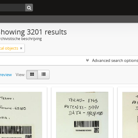
Showing 3201 results
chivistische beschrijving
tal objects
Advanced search option
preview
View: