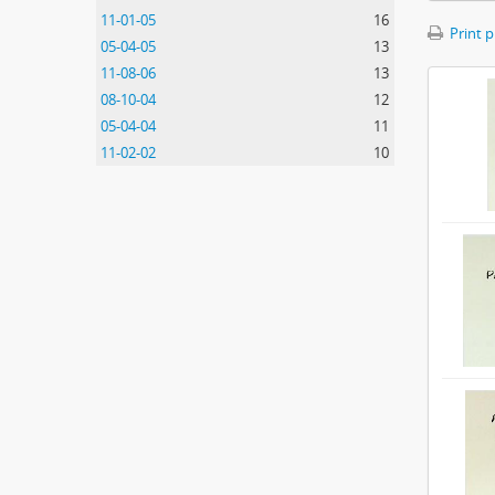
11-01-05
16
Print 
05-04-05
13
11-08-06
13
08-10-04
12
05-04-04
11
11-02-02
10