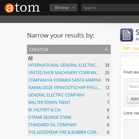
Browse
Narrow your results by:
Ar
creator
All
INTERNATIONAL GENERAL ELECTRIC COMPANY, INCORPORATED
33
Find res
UNITED SHOE MACHINERY COMPANY OF SOUTH AMERICA
25
COMPANHIA VIDRARIA SANTA MARINA
19
NAAMLOOZE VENNOOTSCHAP PHILLIPS GLOEILAMPENFABRIEKEN
12
GENERAL ELECTRIC COMPANY
7
Add 
WALTER EDWIN TRENT
7
M. HILPERT & CIA.
6
Limit res
OTMAR GEORGE STARK
6
STANDARD OIL COMPANY
6
THE GOODYEAR TIRE & RUBBER COMPANY
6