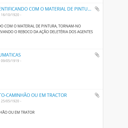
UM NOVO SYSTEMA DE TINTAS QUE, SE IDENTIFICANDO COM O MATERIAL DE PINTURA, TORNAM-NO COMPLETAMENTE IMPERMEAVEL A HUMIDADE PRESERVANDO O REBOCO DA ACÇÃO DELETERIA DOS AGENTES ATMOSPHERICOS
16/10/1920
NDO COM O MATERIAL DE PINTURA, TORNAM-NO
VANDO O REBOCO DA AÇÃO DELETÉRIA DOS AGENTES
UMATICAS
09/05/1919
TO-CAMINHÃO OU EM TRACTOR
25/05/1920
HÃO OU EM TRATOR