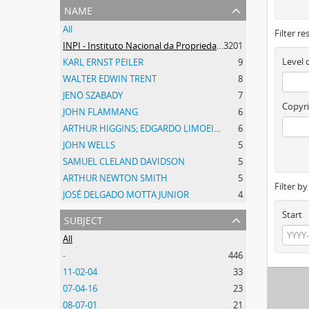
name
All
Filter re
INPI - Instituto Nacional da Propriedade Industrial
3201
Level 
KARL ERNST PEILER
9
WALTER EDWIN TRENT
8
JENÖ SZABADY
7
Copyri
JOHN FLAMMANG
6
ARTHUR HIGGINS; EDGARDO LIMOEIRO
6
JOHN WELLS
5
SAMUEL CLELAND DAVIDSON
5
ARTHUR NEWTON SMITH
5
Filter b
JOSÉ DELGADO MOTTA JUNIOR
4
Start
subject
All
-
446
11-02-04
33
07-04-16
23
08-07-01
21