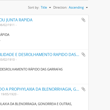
Sort by:
Title
Direction:
Ascending
OU JUNTA RAPIDA
06/02/1911
RÁPIDA
L
UMA DISPOSIÇÃO PARA OBTER A INVIOLABILIDADE E DESROLHAMENTO RAPIDO DAS GARRAFAS
03/02/1910
 E DESROLHAMENTO RÁPIDO DAS GARRAFAS
UM TUBO PARA MEDICAMENTOS DESTINADO A PROPHYLAXIA DA BLENORRHAGIA, GONORRHEIA E OUTRAS, DENOMINADO FILATTOL
19/05/1920
LAXIA DA BLENORRAGIA, GONORREIA E OUTRAS,