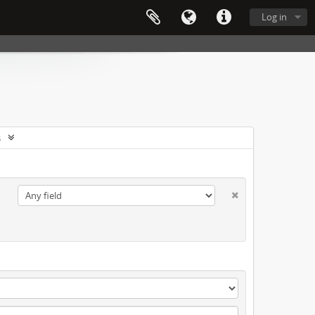
Log in
s