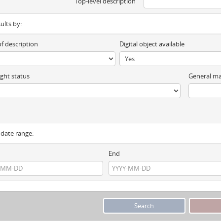
Top-level description
sults by:
of description
Digital object available
ght status
General ma
y date range:
End