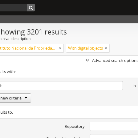
Showing 3201 results
chival description
INPI - Instituto Nacional da Propriedade Industrial
With digital objects
Advanced search option
ults with:
in
new criteria
ults to:
Repository