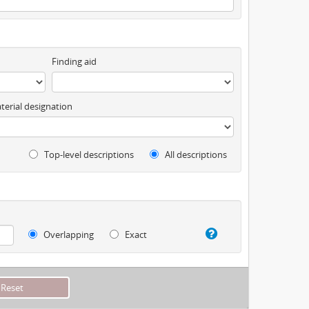
Finding aid
terial designation
Top-level descriptions
All descriptions
Overlapping
Exact