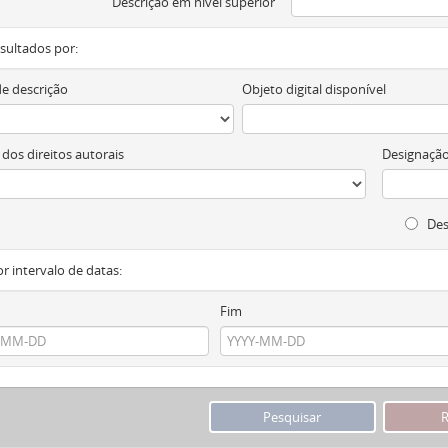
Descrição em nível superior
resultados por:
de descrição
Objeto digital disponível
 dos direitos autorais
Designação
Des
or intervalo de datas:
Fim