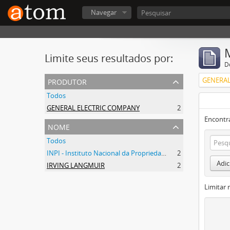
Navegar
Limite seus resultados por:
D
produtor
GENERAL
Todos
GENERAL ELECTRIC COMPANY
2
Encontr
nome
Todos
INPI - Instituto Nacional da Propriedade Industrial
2
Adic
IRVING LANGMUIR
2
Limitar 