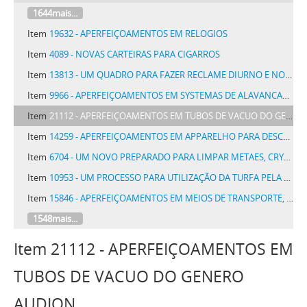
1644mais...
Item
19632 - APERFEIÇOAMENTOS EM RELOGIOS
Item
4089 - NOVAS CARTEIRAS PARA CIGARROS
Item
13813 - UM QUADRO PARA FAZER RECLAME DIURNO E NOTURNO APROVEITANDO LUZ NATURAL E ARTIFICIAL DENOMINADO PAP
Item
9966 - APERFEIÇOAMENTOS EM SYSTEMAS DE ALAVANCAS DE FREIO DE VEHICULOS DE VIAS FERREAS E DE OUTROS VEHICULOS
Item
21112 - APERFEIÇOAMENTOS EM TUBOS DE VACUO DO GENERO AUDION
Item
14259 - APERFEIÇOAMENTOS EM APPARELHO PARA DESCARGA DE ELECTRONOS
Item
6704 - UM NOVO PREPARADO PARA LIMPAR METAES, CRYSTAES, VIDROS, LOUÇA, PEDRAS PRECIOSAS E SEMELHANTES, DENOMINADO RODOLFINO
Item
10953 - UM PROCESSO PARA UTILIZAÇÃO DA TURFA PELA GAZEIFICAÇÃO EM GAZOGENEOS COM RECUPERAÇÃO DOS SUB-PRODUCTOS
Item
15846 - APERFEIÇOAMENTOS EM MEIOS DE TRANSPORTE, ESPECIALMENTE EM CARROS DE CARGA, CAMINHÕES-AUTOMOVEIS E SEMELHANTES
1548mais...
Item 21112 - APERFEIÇOAMENTOS EM
TUBOS DE VACUO DO GENERO
AUDION