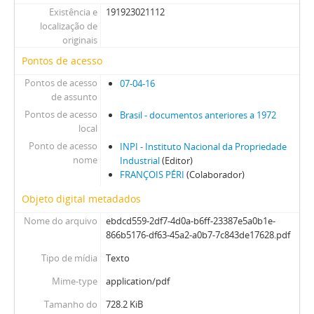
Existência e
191923021112
localização de
originais
Pontos de acesso
Pontos de acesso
07-04-16
de assunto
Pontos de acesso
Brasil - documentos anteriores a 1972
local
Ponto de acesso
INPI - Instituto Nacional da Propriedade
nome
Industrial
(Editor)
FRANÇOIS PÉRI
(Colaborador)
Objeto digital metadados
Nome do arquivo
ebdcd559-2df7-4d0a-b6ff-23387e5a0b1e-
866b5176-df63-45a2-a0b7-7c843de17628.pdf
Tipo de mídia
Texto
Mime-type
application/pdf
Tamanho do
728.2 KiB