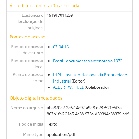
Área de documentação associada
Existência e
191917014259
localização de
originais
Pontos de acesso
Pontos de acesso
07-04-16
de assunto
Pontos de acesso
Brasil - documentos anteriores a 1972
local
Ponto de acesso
INPI - Instituto Nacional da Propriedade
nome
Industrial
(Editor)
ALBERT W. HULL
(Colaborador)
Objeto digital metadados
Nome do arquivo
aba870d7-2a67-4a92-a9d8-d737521e5f3a-
867b1fb6-21a5-4e38-973a-d39394e38379.pdf
Tipo de mídia
Texto
Mime-type
application/pdf