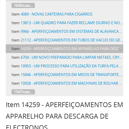
1645mais...
Item
4089 - NOVAS CARTEIRAS PARA CIGARROS
Item
13813 - UM QUADRO PARA FAZER RECLAME DIURNO E NOTURNO APROVEITANDO LUZ NATURAL E ARTIFICIAL DENOMINADO PAP
Item
9966 - APERFEIÇOAMENTOS EM SYSTEMAS DE ALAVANCAS DE FREIO DE VEHICULOS DE VIAS FERREAS E DE OUTROS VEHICULOS
Item
21112 - APERFEIÇOAMENTOS EM TUBOS DE VACUO DO GENERO AUDION
Item
14259 - APERFEIÇOAMENTOS EM APPARELHO PARA DESCARGA DE ELECTRONOS
Item
6704 - UM NOVO PREPARADO PARA LIMPAR METAES, CRYSTAES, VIDROS, LOUÇA, PEDRAS PRECIOSAS E SEMELHANTES, DENOMINADO RODOLFINO
Item
10953 - UM PROCESSO PARA UTILIZAÇÃO DA TURFA PELA GAZEIFICAÇÃO EM GAZOGENEOS COM RECUPERAÇÃO DOS SUB-PRODUCTOS
Item
15846 - APERFEIÇOAMENTOS EM MEIOS DE TRANSPORTE, ESPECIALMENTE EM CARROS DE CARGA, CAMINHÕES-AUTOMOVEIS E SEMELHANTES
Item
10928 - APERFEIÇOAMENTOS EM MACHINAS DE ROLHAR GARRAFAS E RECIPIENTES SEMELHANTES
1547mais...
Item 14259 - APERFEIÇOAMENTOS EM
APPARELHO PARA DESCARGA DE
ELECTRONOS