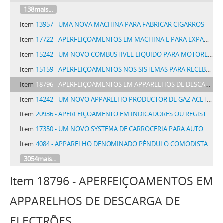
138mais...
Item
13957 - UMA NOVA MACHINA PARA FABRICAR CIGARROS
Item
17722 - APERFEIÇOAMENTOS EM MACHINA E PARA EXPANDIR CHAPA METALLICA
Item
15242 - UM NOVO COMBUSTIVEL LIQUIDO PARA MOTORES A EXPLOSÃO E PROCESSO INDUSTRIAL PARA A SUA FABRICAÇÃO
Item
15159 - APERFEIÇOAMENTOS NOS SISTEMAS PARA RECEBER SIGNAES PELO RÁDIO
Item
18796 - APERFEIÇOAMENTOS EM APPARELHOS DE DESCARGA DE ELECTRÕES
Item
14242 - UM NOVO APPARELHO PRODUCTOR DE GAZ ACETYLENO
Item
20936 - APERFEIÇOAMENTO EM INDICADORES OU REGISTRADORES DO CONSUMO DE COMBUSTIVEL LIQUIDO E DA DISTANCIA PARA VEHICULOS AUTOMOVEIS
Item
17350 - UM NOVO SYSTEMA DE CARROCERIA PARA AUTOMOVEIS E SEMELHANTES TRANSFORMAVEL EM DIVERSOS TYPOS
Item
4084 - APPARELHO DENOMINADO PÊNDULO COMODISTA DESTINADO A DAR BALANÇO A UMA REDE
3054mais...
Item 18796 - APERFEIÇOAMENTOS EM
APPARELHOS DE DESCARGA DE
ELECTRÕES