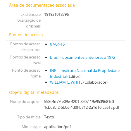
Área de documentação associada
Existência e
191921018796
localização de
originais
Pontos de acesso
Pontos de acesso
07-04-16
de assunto
Pontos de acesso
Brasil - documentos anteriores a 1972
local
Ponto de acesso
INPI - Instituto Nacional da Propriedade
nome
Industrial
(Editor)
WILLIAM C. WHITE
(Colaborador)
Objeto digital metadados
Nome do arquivo
558c4d79-e09e-4201-8307-19e9539681c3-
1cbd8cf2-5b0e-4d0f-b712-2a1d16fca61c.pdf
Tipo de mídia
Texto
Mime-type
application/pdf