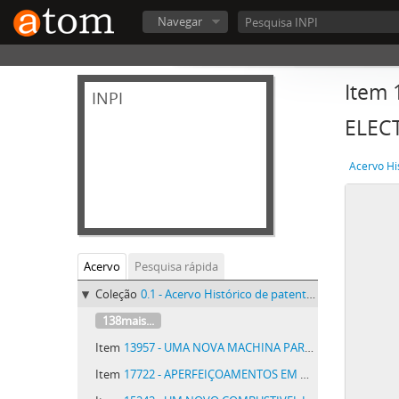
Navegar
Item
INPI
ELEC
Acervo Hi
Acervo
Pesquisa rápida
Coleção
0.1 - Acervo Histórico de patentes do INPI - Acervo Histórico de patentes do INPI
138mais...
Item
13957 - UMA NOVA MACHINA PARA FABRICAR CIGARROS
Item
17722 - APERFEIÇOAMENTOS EM MACHINA E PARA EXPANDIR CHAPA METALLICA