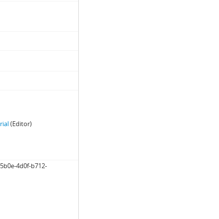
rial
(Editor)
5b0e-4d0f-b712-