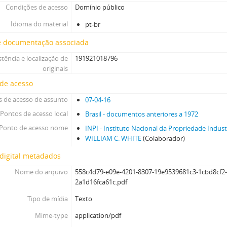
Condições de acesso
Domínio público
Idioma do material
pt-br
e documentação associada
stência e localização de
191921018796
originais
 de acesso
 de acesso de assunto
07-04-16
Pontos de acesso local
Brasil - documentos anteriores a 1972
Ponto de acesso nome
INPI - Instituto Nacional da Propriedade Indust
WILLIAM C. WHITE
(Colaborador)
digital metadados
Nome do arquivo
558c4d79-e09e-4201-8307-19e9539681c3-1cbd8cf2-
2a1d16fca61c.pdf
Tipo de mídia
Texto
Mime-type
application/pdf