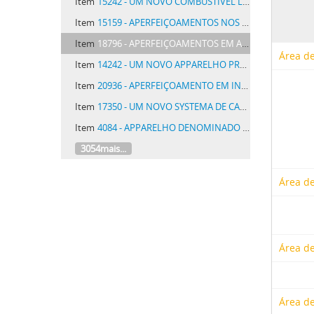
Item
15242 - UM NOVO COMBUSTIVEL LIQUIDO PARA MOTORES A EXPLOSÃO E PROCESSO INDUSTRIAL PARA A SUA FABRICAÇÃO
Item
15159 - APERFEIÇOAMENTOS NOS SISTEMAS PARA RECEBER SIGNAES PELO RÁDIO
Item
18796 - APERFEIÇOAMENTOS EM APPARELHOS DE DESCARGA DE ELECTRÕES
Área de
Item
14242 - UM NOVO APPARELHO PRODUCTOR DE GAZ ACETYLENO
Item
20936 - APERFEIÇOAMENTO EM INDICADORES OU REGISTRADORES DO CONSUMO DE COMBUSTIVEL LIQUIDO E DA DISTANCIA PARA VEHICULOS AUTOMOVEIS
Item
17350 - UM NOVO SYSTEMA DE CARROCERIA PARA AUTOMOVEIS E SEMELHANTES TRANSFORMAVEL EM DIVERSOS TYPOS
Item
4084 - APPARELHO DENOMINADO PÊNDULO COMODISTA DESTINADO A DAR BALANÇO A UMA REDE
3054mais...
Área de
Área de
Área de