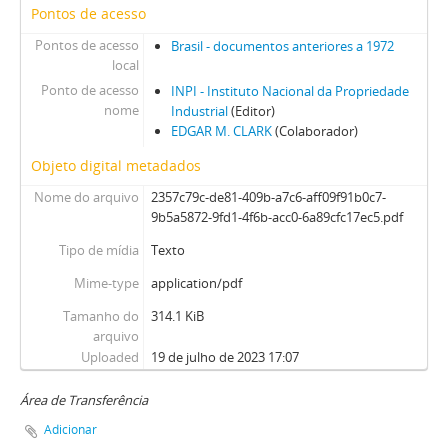
Pontos de acesso
Pontos de acesso
Brasil - documentos anteriores a 1972
local
Ponto de acesso
INPI - Instituto Nacional da Propriedade
nome
Industrial
(Editor)
EDGAR M. CLARK
(Colaborador)
Objeto digital metadados
Nome do arquivo
2357c79c-de81-409b-a7c6-aff09f91b0c7-
9b5a5872-9fd1-4f6b-acc0-6a89cfc17ec5.pdf
Tipo de mídia
Texto
Mime-type
application/pdf
Tamanho do
314.1 KiB
arquivo
Uploaded
19 de julho de 2023 17:07
Área de Transferência
Adicionar