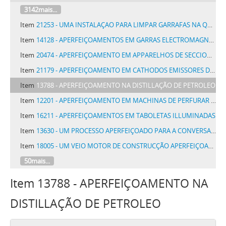
3142mais...
Item
21253 - UMA INSTALAÇAO PARA LIMPAR GARRAFAS NA QUAL TODAS AS OPERAÇÕES DE LIMPESA, TANTO EXTERNA COMO INTERNA, SÃO FEITAS EM UM ÚNICO CYCLO CONTINUO SAHINDO AS GARRAFAS EM ORDEM E PROMPTAS A RECEBER O CONTEÚDO
Item
14128 - APERFEIÇOAMENTOS EM GARRAS ELECTROMAGNETICAS DE COMMUTADORES AUTOMATICOS
Item
20474 - APERFEIÇOAMENTO EM APPARELHOS DE SECCIONAR VIDRO
Item
21179 - APERFEIÇOAMENTO EM CATHODOS EMISSORES DE ELECTRONS E METHODO DE MANUFACTURAL-OS
Item
13788 - APERFEIÇOAMENTO NA DISTILLAÇÃO DE PETROLEO
Item
12201 - APERFEIÇOAMENTO EM MACHINAS DE PERFURAR CARTOES REGISTRADORES
Item
16211 - APERFEIÇOAMENTOS EM TABOLETAS ILLUMINADAS
Item
13630 - UM PROCESSO APERFEIÇOADO PARA A CONVERSAO DE HYDROCARBONO E APPARELHO PARA ESSE FIM
Item
18005 - UM VEIO MOTOR DE CONSTRUCÇÃO APERFEIÇOADA PARA MACHINAS DE COMBUSTÃO INTERNA
50mais...
Item 13788 - APERFEIÇOAMENTO NA
DISTILLAÇÃO DE PETROLEO