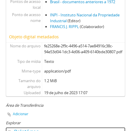
Pontos de acesso
Brasil - documentos anteriores a 1972
local
Ponto de acesso
INPI - Instituto Nacional da Propriedade
nome
Industrial
(Editor)
FRANCIS J. RIPPL
(Colaborador)
Objeto digital metadados
Nome do arquivo
fe25268e-2f9c-4496-a514-7ae84916c38c-
94e53d04-1dc3-4d06-a409-6140bde30807.pdf
Tipo de mídia
Texto
Mime-type
application/pdf
Tamanho do
1.2 MiB
arquivo
Uploaded
19 de julho de 2023 17:07
Área de Transferência
Adicionar
Explorar