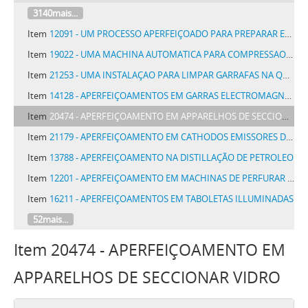
3140mais...
Item
12091 - UM PROCESSO APERFEIÇOADO PARA PREPARAR EXPLOSIVOS PROPULSORES GELATINISADOS
Item
19022 - UMA MACHINA AUTOMATICA PARA COMPRESSAO DE PASTILHAS
Item
21253 - UMA INSTALAÇAO PARA LIMPAR GARRAFAS NA QUAL TODAS AS OPERAÇÕES DE LIMPESA, TANTO EXTERNA COMO INTERNA, SÃO FEITAS EM UM ÚNICO CYCLO CONTINUO SAHINDO AS GARRAFAS EM ORDEM E PROMPTAS A RECEBER O CONTEÚDO
Item
14128 - APERFEIÇOAMENTOS EM GARRAS ELECTROMAGNETICAS DE COMMUTADORES AUTOMATICOS
Item
20474 - APERFEIÇOAMENTO EM APPARELHOS DE SECCIONAR VIDRO
Item
21179 - APERFEIÇOAMENTO EM CATHODOS EMISSORES DE ELECTRONS E METHODO DE MANUFACTURAL-OS
Item
13788 - APERFEIÇOAMENTO NA DISTILLAÇÃO DE PETROLEO
Item
12201 - APERFEIÇOAMENTO EM MACHINAS DE PERFURAR CARTOES REGISTRADORES
Item
16211 - APERFEIÇOAMENTOS EM TABOLETAS ILLUMINADAS
52mais...
Item 20474 - APERFEIÇOAMENTO EM
APPARELHOS DE SECCIONAR VIDRO