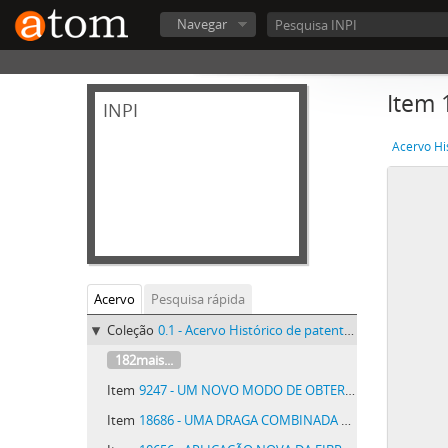
Navegar
Item
INPI
Acervo Hi
Acervo
Pesquisa rápida
Coleção
0.1 - Acervo Histórico de patentes do INPI - Acervo Histórico de patentes do INPI
182mais...
Item
9247 - UM NOVO MODO DE OBTER-SE ANNUNCIOS E RECLAMES PELA APLICAÇÃO DE DIZERES, LETTRAS, FIGURAS ETC
Item
18686 - UMA DRAGA COMBINADA COM TALHADEIRA SUB-AQUATICA DE ROCHA