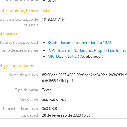
Idioma do material
pt-br
e documentação associada
stência e localização de
191920017161
originais
 de acesso
Pontos de acesso local
Brasil - documentos anteriores a 1972
Ponto de acesso nome
INPI - Instituto Nacional da Propriedade Indust
MICHAEL RIESNER
(Colaborador)
digital metadados
Nome do arquivo
85c06aec-3007-4985-99cf-ede2ca942fad-2a3a9f3d-f
d861599471b9.pdf
Tipo de mídia
Texto
Mime-type
application/pdf
Tamanho do arquivo
360.6 KiB
Uploaded
28 de fevereiro de 2023 15:58