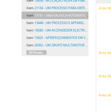
Item
10656 - APLICAÇÃO NOVA DA FIBRA DAS HASTES DA PLANTA CONHECIDA SOB AS DENOMINAÇÕES DE FLOR DO SAPO, HERVA DO RATO OU CAVALHEIRO DA SALA, DA FAMÍLIA DAS ASCLEPIADACEAS, GENERO ASCLEPIAS CURASSAVICA, A FABRICAÇÃO DE FIOS, TECIDOS, PAPEIS E CORDAMES
Item
21134 - UM PROCESSO PARA OBTENÇÃO DE PRODUCTOS PELA ASSOCIAÇÃO DE PROTEINA E VACCINAS ESPECIFICAS DESTINADAS AO TRATAMENTO DAS DOENÇAS INFECTO CONTAGIOSAS
Área de
Item
17161 - UMA VALVULA AUTOMATICA APERFEIÇOADA
Item
13448 - UM PROCESSO E APPARELHO PARA UNIR AS BORDAS DE UMA FENDA DE COSTURA EM UM TUBO OU OUTRA PEÇA METÁLICA FINA
Item
18583 - UM ACCENDEDOR ELECTRICO DENOMINADO ACCENDEDOR LIMA
Item
15825 - APERFEIÇOAMENTOS EM VIGAS DE MADEIRA
Item
20362 - UM GRUPO MULTIMOTOR PARA AVIÕES, DIRIGIVEIS E SIMILHANTES
3010mais...
Área de
Área de
Área de