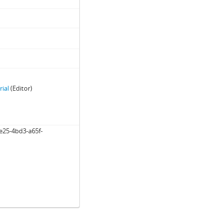
rial
(Editor)
e25-4bd3-a65f-