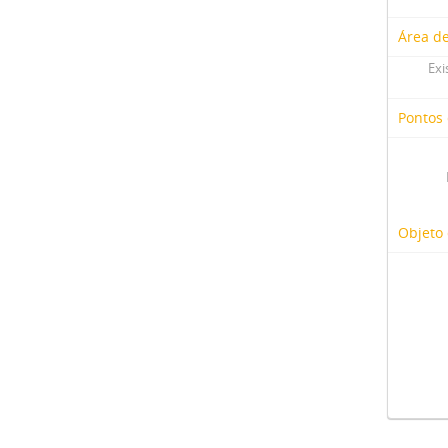
Área d
Exi
Pontos
Objeto 