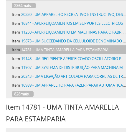
2364mais...
Item
20330 - UM APPARELHO RECREATIVO E INSTRUCTIVO, DESTINADO A RESPONDER QUALQUER PERGUNTA SOBRE QUALQUER ASSUNTO, DENOMINADO ORACULO IDEAL
Item
16844 - APERFEIÇOAMENTOS EM SUPPORTES ELECTRICOS
Item
11250 - APERFEIÇOAMENTO EM MACHINAS PARA O FABRICO DE OBJETOS DE VIDRO OCOS
Item
19873 - UM SUCCEDANEO DA CELLULOIDE DENOMINADO CELLITE E PROCESSO DE SUA FABRICAÇÃO
Item
14781 - UMA TINTA AMARELLA PARA ESTAMPARIA
Item
19148 - UM RECIPIENTE APERFEIÇOADO OSCILLATORIO PARA SABAO LIQUIDO E SEMELHANTE
Item
11907 - UM SYSTEMA DE DISTRIBUIÇÃO PARA MACHINA MOTRIZ
Item
20243 - UMA LIGAÇÃO ARTICULADA PARA CORREIAS DE TRANSMISSÃO E SEMELHANTE
Item
16989 - UM APPARELHO PARA FAZER PARAR AUTOMATICAMENTE UM MOTOR A LUBRIFICAÇÃO FORÇADA, NO CASO DE DEFEITO NA LUBRIFICAÇÃO
828mais...
Item 14781 - UMA TINTA AMARELLA
PARA ESTAMPARIA